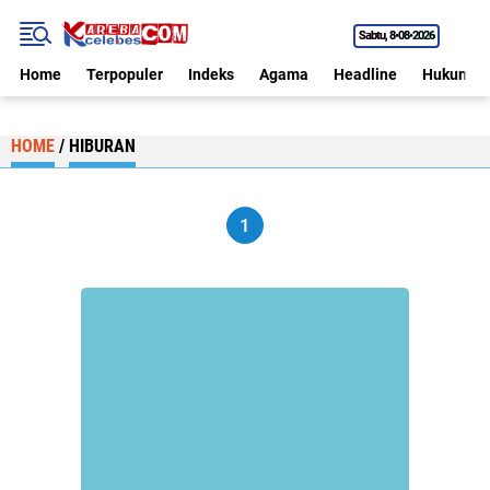
Sabtu
8•08•2026
Home
Terpopuler
Indeks
Agama
Headline
Hukum
HOME
/
HIBURAN
1