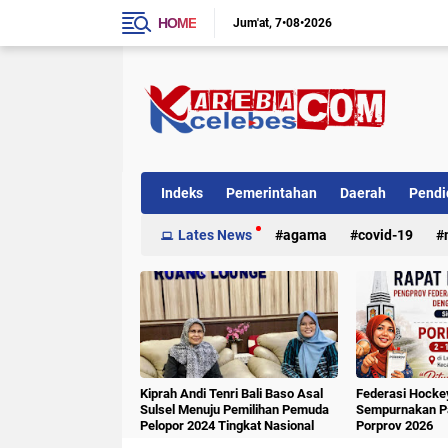
HOME
Jum'at
7•08•2026
Indeks
Pemerintahan
Daerah
Pendi
Internasional
Lates News
Kriminal
agama
covid-19
Kiprah Andi Tenri Bali Baso Asal
Federasi Hockey
Sulsel Menuju Pemilihan Pemuda
Sempurnakan Pa
Pelopor 2024 Tingkat Nasional
Porprov 2026