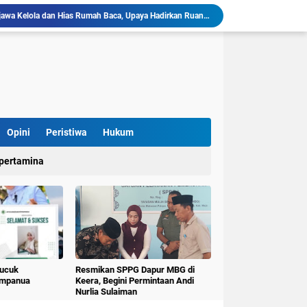
KKN-T Literasi Desa Topejawa Kelola dan Hias Rumah Baca, Upaya Hadirkan Ruang Literasi Menarik
llu, Diinisiasi oleh Mahasiswa KKN Unhas Gel.116
Mahasiswa KKN-T Unhas Gelombang 116 di Desa Simpellu Kembangkan Semprot Antinyamuk Alami
Pestisida Nabati dari Daun Pepaya Diperkenalkan di Desa Simpellu oleh Mahasiswa KKN-T Unhas Gel-116
Mahasiswa KKN Universitas Hasanuddin Tematik Literasi Gelombang 116 Latih Kreativitas Anak melalui Kegiatan Membuat Cerita Berbasis Buku Bacaan
Mahasiswa KKN-T Unhas Perluas Wawasan Siswa Lewat Program "Kunjungan Literasi" dan Pengenalan Perpustakaan Desa
Sulap Belajar Jadi Seru, KKN-T Unhas Gel.116 Kenalkan Literasi Digital dan Kolase di UPT SDN 112 Inpres Bontomanai
Pulana" Kecamatan Keera Mewisuda 31 Lansia
Opini
Peristiwa
Hukum
KKN-T Literasi Unhas Gel-116 Asah Kemampuan Literasi Siswa melalui Program Kerja Menulis Cerita Berbasis Buku Bacaan
pertamina
Mahasiswa KKN-T Literasi Unhas Laksanakan Kunjungan Literasi ke Rumah Baca Lo’mo Topejawa Bersama Siswa UPT SDN 66 Kajang
Pucuk
Resmikan SPPG Dapur MBG di
umpanua
Keera, Begini Permintaan Andi
Nurlia Sulaiman