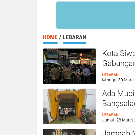
HOME
/
LEBARAN
Kota Siw
Gabungan 
Pitumpa
LEBARAN
Minggu, 30 Maret
Ada Mudik
Bangsalae
Didirikan
LEBARAN
Jumat, 28 Maret 
Jamaah Me