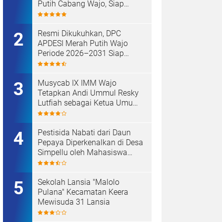
Putih Cabang Wajo, Siap
Kawal Koperasi Merah Putih
Resmi Dikukuhkan, DPC
APDESI Merah Putih Wajo
Periode 2026–2031 Siap
Kawal Kemajuan Desa dan
Koperasi Merah Putih
Musycab IX IMM Wajo
Tetapkan Andi Ummul Resky
Lutfiah sebagai Ketua Umum
Terpilih
Pestisida Nabati dari Daun
Pepaya Diperkenalkan di Desa
Simpellu oleh Mahasiswa
KKN-T Unhas Gel-116
Sekolah Lansia "Malolo
Pulana" Kecamatan Keera
Mewisuda 31 Lansia