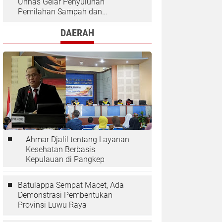
Unhas Gelar Penyuluhan
Pemilahan Sampah dan
Penggunaan "Rocket Stove" di
Desa Kaloling
DAERAH
Ahmar Djalil tentang Layanan
Kesehatan Berbasis
Kepulauan di Pangkep
Batulappa Sempat Macet, Ada
Demonstrasi Pembentukan
Provinsi Luwu Raya