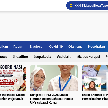
Ada Bank Sampah di Simpe
Sekolah Lansia "Malolo 
dikan
Ragam
Nasional
Covid-19
Olahraga
Kesehatan
news
headline
sepakbola
selebriti
kasus korupsi
 Indonesia Sulsel
Kongres PPPSI 2025 Daulat
Enam Srikandi di 
nlok Wajo untuk
Herman Dosen Bahasa Prancis
Pemerintahan Pit
UNY sebagai Ketua