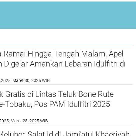
a Ramai Hingga Tengah Malam, Apel
Digelar Amankan Lebaran Idulfitri di
nua
 2025, Maret 30, 2025 WIB
 Gratis di Lintas Teluk Bone Rute
-Tobaku, Pos PAM Idulfitri 2025
 di Siwa
2025, Maret 28, 2025 WIB
luber, Salat Id di Jami'atul Khaeriyah