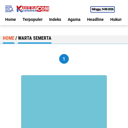
Minggu
9•08•2026
Home
Terpopuler
Indeks
Agama
Headline
Hukum
HOME
/
WARTA SEMERTA
1