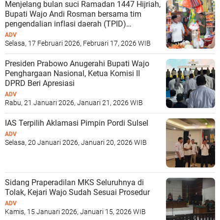
Menjelang bulan suci Ramadan 1447 Hijriah,
Bupati Wajo Andi Rosman bersama tim
pengendalian inflasi daerah (TPID)
Kabupaten Wajo turun memantau harga dan
ADV
ketersediaan bahan pokok strategis
Selasa, 17 Februari 2026, Februari 17, 2026 WIB
langsung di lapangan.
Presiden Prabowo Anugerahi Bupati Wajo
Penghargaan Nasional, Ketua Komisi II
DPRD Beri Apresiasi
ADV
Rabu, 21 Januari 2026, Januari 21, 2026 WIB
IAS Terpilih Aklamasi Pimpin Pordi Sulsel
ADV
Selasa, 20 Januari 2026, Januari 20, 2026 WIB
Sidang Praperadilan MKS Seluruhnya di
Tolak, Kejari Wajo Sudah Sesuai Prosedur
ADV
Kamis, 15 Januari 2026, Januari 15, 2026 WIB