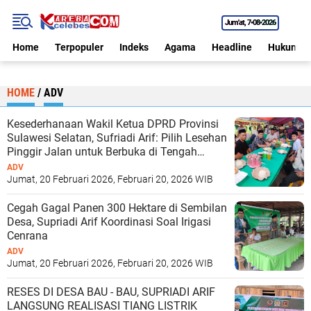
Jum'at
7•08•2026
Home
Terpopuler
Indeks
Agama
Headline
Hukum
HOME
/
ADV
Kesederhanaan Wakil Ketua DPRD Provinsi
Sulawesi Selatan, Sufriadi Arif: Pilih Lesehan
Pinggir Jalan untuk Berbuka di Tengah
Reses
ADV
Jumat, 20 Februari 2026, Februari 20, 2026 WIB
Cegah Gagal Panen 300 Hektare di Sembilan
Desa, Supriadi Arif Koordinasi Soal Irigasi
Cenrana
ADV
Jumat, 20 Februari 2026, Februari 20, 2026 WIB
RESES DI DESA BAU - BAU, SUPRIADI ARIF
LANGSUNG REALISASI TIANG LISTRIK