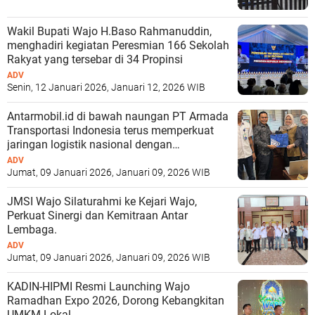
Wakil Bupati Wajo H.Baso Rahmanuddin,
menghadiri kegiatan Peresmian 166 Sekolah
Rakyat yang tersebar di 34 Propinsi
ADV
Senin, 12 Januari 2026, Januari 12, 2026 WIB
Antarmobil.id di bawah naungan PT Armada
Transportasi Indonesia terus memperkuat
jaringan logistik nasional dengan
membangun kolaborasi strategis bersama
ADV
PT Pelayaran Nasional Indonesia (Pelni)
Jumat, 09 Januari 2026, Januari 09, 2026 WIB
Pusat
JMSI Wajo Silaturahmi ke Kejari Wajo,
Perkuat Sinergi dan Kemitraan Antar
Lembaga.
ADV
Jumat, 09 Januari 2026, Januari 09, 2026 WIB
KADIN-HIPMI Resmi Launching Wajo
Ramadhan Expo 2026, Dorong Kebangkitan
UMKM Lokal