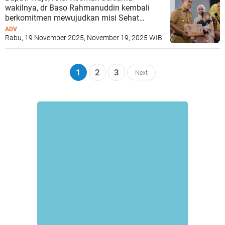
wakilnya, dr Baso Rahmanuddin kembali
berkomitmen mewujudkan misi Sehat
Maradeka
ADV
Rabu, 19 November 2025, November 19, 2025 WIB
1
2
3
Next