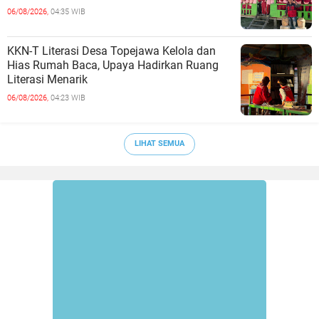
SDN 66 Kajang
06/08/2026,
04:35 WIB
KKN-T Literasi Desa Topejawa Kelola dan
Hias Rumah Baca, Upaya Hadirkan Ruang
Literasi Menarik
06/08/2026,
04:23 WIB
LIHAT SEMUA