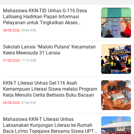
Mahasiswa KKN-TID Unhas G-116 Desa
Lalliseng Hadirkan Papan Informasi
Pelayanan untuk Tingkatkan Akses
Informasi Masyarakat
08/08/2026,
00:54 WIB
Sekolah Lansia "Malolo Pulana" Kecamatan
Keera Mewisuda 31 Lansia
07/08/2026,
17:10 WIB
KKN-T Literasi Unhas Gel-116 Asah
Kemampuan Literasi Siswa melalui Program
Kerja Menulis Cerita Berbasis Buku Bacaan
06/08/2026,
07:44 WIB
Mahasiswa KKN-T Literasi Unhas
Laksanakan Kunjungan Literasi ke Rumah
Baca Lo’mo Topejawa Bersama Siswa UPT