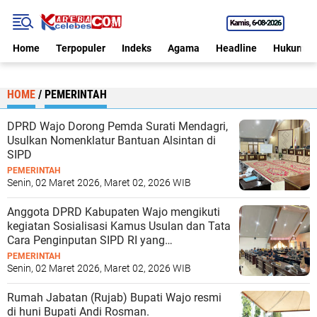
Kamis
6•08•2026
Home
Terpopuler
Indeks
Agama
Headline
Hukum
HOME
/
PEMERINTAH
DPRD Wajo Dorong Pemda Surati Mendagri,
Usulkan Nomenklatur Bantuan Alsintan di
SIPD
PEMERINTAH
Senin, 02 Maret 2026, Maret 02, 2026 WIB
Anggota DPRD Kabupaten Wajo mengikuti
kegiatan Sosialisasi Kamus Usulan dan Tata
Cara Penginputan SIPD RI yang
dilaksanakan oleh Badan Perencanaan
PEMERINTAH
Pembangunan, Riset dan Inovasi Daerah
Senin, 02 Maret 2026, Maret 02, 2026 WIB
(Bapperida) Kabupaten Wajo,
Rumah Jabatan (Rujab) Bupati Wajo resmi
di huni Bupati Andi Rosman.