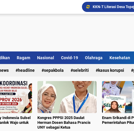
Ada Bank Sampah di Simpe
dikan
Ragam
Nasional
Covid-19
Olahraga
Kesehatan
news
headline
sepakbola
selebriti
kasus korupsi
 Indonesia Sulsel
Kongres PPPSI 2025 Daulat
Enam Srikandi di 
nlok Wajo untuk
Herman Dosen Bahasa Prancis
Pemerintahan Pit
UNY sebagai Ketua