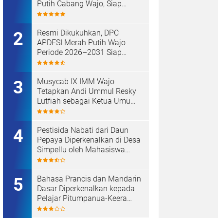
Putih Cabang Wajo, Siap
Kawal Koperasi Merah Putih
Resmi Dikukuhkan, DPC
APDESI Merah Putih Wajo
Periode 2026–2031 Siap
Kawal Kemajuan Desa dan
Koperasi Merah Putih
Musycab IX IMM Wajo
Tetapkan Andi Ummul Resky
Lutfiah sebagai Ketua Umum
Terpilih
Pestisida Nabati dari Daun
Pepaya Diperkenalkan di Desa
Simpellu oleh Mahasiswa
KKN-T Unhas Gel-116
Bahasa Prancis dan Mandarin
Dasar Diperkenalkan kepada
Pelajar Pitumpanua-Keera
oleh Mahasiswa KKN Unhas
di Wajo