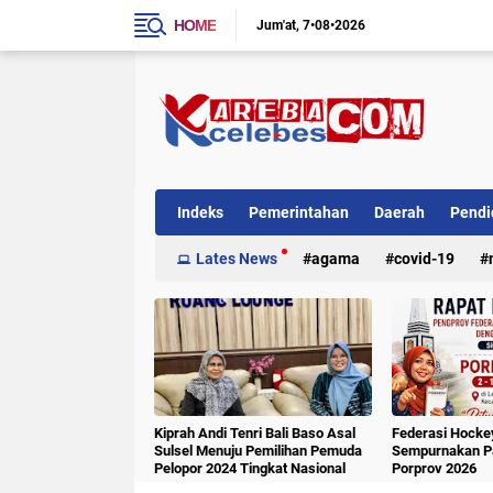
HOME
Jum'at
7•08•2026
Indeks
Pemerintahan
Daerah
Pendi
Internasional
Lates News
Kriminal
agama
covid-19
Kiprah Andi Tenri Bali Baso Asal
Federasi Hockey
Sulsel Menuju Pemilihan Pemuda
Sempurnakan Pa
Pelopor 2024 Tingkat Nasional
Porprov 2026