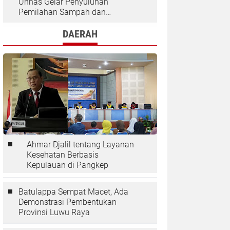
Unhas Gelar Penyuluhan
Pemilahan Sampah dan
Penggunaan "Rocket Stove" di
Desa Kaloling
DAERAH
Ahmar Djalil tentang Layanan
Kesehatan Berbasis
Kepulauan di Pangkep
Batulappa Sempat Macet, Ada
Demonstrasi Pembentukan
Provinsi Luwu Raya