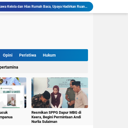
llu, Diinisiasi oleh Mahasiswa KKN Unhas Gel.116
Mahasiswa KKN-T Unhas Gelombang 116 di Desa Simpellu Kembangkan Semprot Antinyamuk Alami
Pestisida Nabati dari Daun Pepaya Diperkenalkan di Desa Simpellu oleh Mahasiswa KKN-T Unhas Gel-116
Mahasiswa KKN Universitas Hasanuddin Tematik Literasi Gelombang 116 Latih Kreativitas Anak melalui Kegiatan Membuat Cerita Berbasis Buku Bacaan
Mahasiswa KKN-T Unhas Perluas Wawasan Siswa Lewat Program "Kunjungan Literasi" dan Pengenalan Perpustakaan Desa
Sulap Belajar Jadi Seru, KKN-T Unhas Gel.116 Kenalkan Literasi Digital dan Kolase di UPT SDN 112 Inpres Bontomanai
Mahasiswa KKNT Perubahan Iklim Unhas Gelar Pelatihan Pembuatan Kompos Takakura di Desa Kaloling
KKN-T Literasi Unhas Gel-116 Asah Kemampuan Literasi Siswa melalui Program Kerja Menulis Cerita Berbasis Buku Bacaan
Opini
Peristiwa
Hukum
Mahasiswa KKN-T Literasi Unhas Laksanakan Kunjungan Literasi ke Rumah Baca Lo’mo Topejawa Bersama Siswa UPT SDN 66 Kajang
pertamina
KKN-T Literasi Desa Topejawa Kelola dan Hias Rumah Baca, Upaya Hadirkan Ruang Literasi Menarik
Pucuk
Resmikan SPPG Dapur MBG di
umpanua
Keera, Begini Permintaan Andi
Nurlia Sulaiman