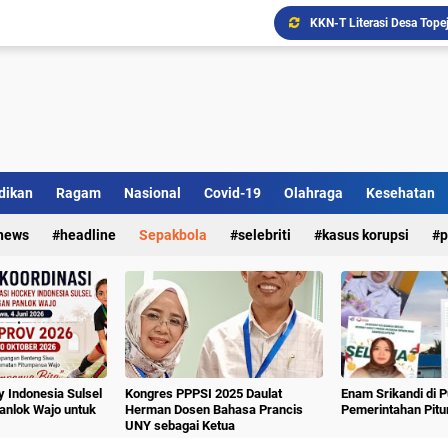
Ada Bank Sampah di Simpe
dikan
Ragam
Nasional
Covid-19
Olahraga
Kesehatan
news
headline
Sepakbola
selebriti
kasus korupsi
p
 Indonesia Sulsel
Kongres PPPSI 2025 Daulat
Enam Srikandi di 
nlok Wajo untuk
Herman Dosen Bahasa Prancis
Pemerintahan Pit
UNY sebagai Ketua