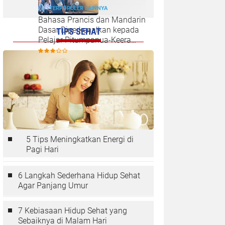
TERPOPULER LAINNYA
Bahasa Prancis dan Mandarin
Dasar Diperkenalkan kepada
TIPS SEHAT
Pelajar Pitumpanua-Keera
oleh Mahasiswa KKN Unhas
di Wajo
5 Tips Meningkatkan Energi di
Pagi Hari
6 Langkah Sederhana Hidup Sehat
Agar Panjang Umur
7 Kebiasaan Hidup Sehat yang
Sebaiknya di Malam Hari