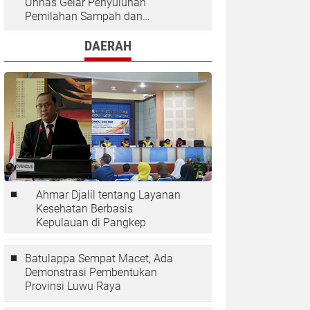
Unhas Gelar Penyuluhan
Pemilahan Sampah dan
Penggunaan "Rocket Stove" di
Desa Kaloling
DAERAH
Ahmar Djalil tentang Layanan
Kesehatan Berbasis
Kepulauan di Pangkep
Batulappa Sempat Macet, Ada
Demonstrasi Pembentukan
Provinsi Luwu Raya