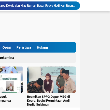
llu, Diinisiasi oleh Mahasiswa KKN Unhas Gel.116
Mahasiswa KKN-T Unhas Gelombang 116 di Desa Simpellu Kembangkan Semprot Antinyamuk Alami
Pestisida Nabati dari Daun Pepaya Diperkenalkan di Desa Simpellu oleh Mahasiswa KKN-T Unhas Gel-116
Mahasiswa KKN Universitas Hasanuddin Tematik Literasi Gelombang 116 Latih Kreativitas Anak melalui Kegiatan Membuat Cerita Berbasis Buku Bacaan
Mahasiswa KKN-T Unhas Perluas Wawasan Siswa Lewat Program "Kunjungan Literasi" dan Pengenalan Perpustakaan Desa
Sulap Belajar Jadi Seru, KKN-T Unhas Gel.116 Kenalkan Literasi Digital dan Kolase di UPT SDN 112 Inpres Bontomanai
Mahasiswa KKNT Perubahan Iklim Unhas Gelar Pelatihan Pembuatan Kompos Takakura di Desa Kaloling
KKN-T Literasi Unhas Gel-116 Asah Kemampuan Literasi Siswa melalui Program Kerja Menulis Cerita Berbasis Buku Bacaan
Opini
Peristiwa
Hukum
Mahasiswa KKN-T Literasi Unhas Laksanakan Kunjungan Literasi ke Rumah Baca Lo’mo Topejawa Bersama Siswa UPT SDN 66 Kajang
ertamina
KKN-T Literasi Desa Topejawa Kelola dan Hias Rumah Baca, Upaya Hadirkan Ruang Literasi Menarik
Pucuk
Resmikan SPPG Dapur MBG di
umpanua
Keera, Begini Permintaan Andi
Nurlia Sulaiman