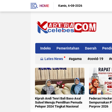
HOME
Kamis
6•08•2026
Indeks
Pemerintahan
Daerah
Pendi
Internasional
Lates News
Kriminal
agama
covid-19
Kiprah Andi Tenri Bali Baso Asal
Federasi Hockey
Sulsel Menuju Pemilihan Pemuda
Sempurnakan Pa
Pelopor 2024 Tingkat Nasional
Porprov 2026