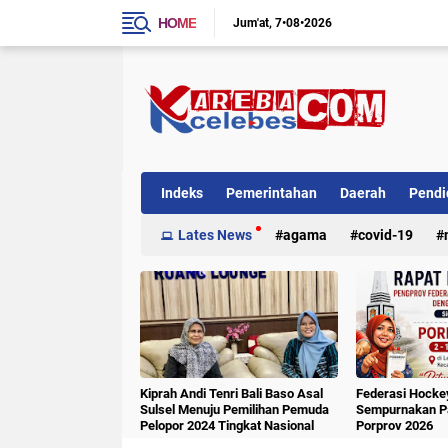
HOME
Jum'at
7•08•2026
Indeks
Pemerintahan
Daerah
Pendi
Internasional
Lates News
Kriminal
agama
covid-19
Kiprah Andi Tenri Bali Baso Asal
Federasi Hockey
Sulsel Menuju Pemilihan Pemuda
Sempurnakan Pa
Pelopor 2024 Tingkat Nasional
Porprov 2026