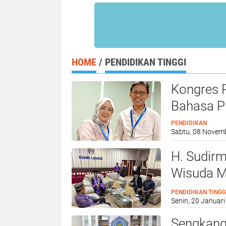
HOME
/
PENDIDIKAN TINGGI
Kongres 
Bahasa P
PENDIDIKAN
Sabtu, 08 Novem
H. Sudir
Wisuda M
Ekonomi 
PENDIDIKAN TINGG
Senin, 20 Januari
Sengkang 