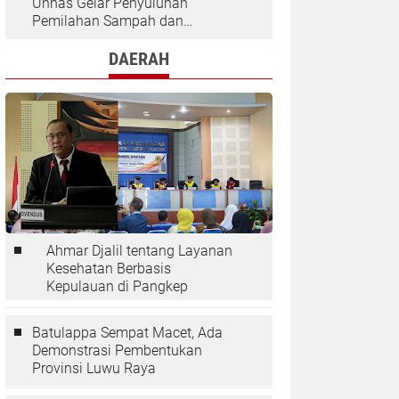
Unhas Gelar Penyuluhan
Pemilahan Sampah dan
Penggunaan "Rocket Stove" di
Desa Kaloling
DAERAH
Ahmar Djalil tentang Layanan
Kesehatan Berbasis
Kepulauan di Pangkep
Batulappa Sempat Macet, Ada
Demonstrasi Pembentukan
Provinsi Luwu Raya