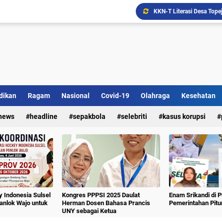
Ada Bank Sampah di Simpe
dikan
Ragam
Nasional
Covid-19
Olahraga
Kesehatan
news
headline
sepakbola
selebriti
kasus korupsi
 Indonesia Sulsel
Kongres PPPSI 2025 Daulat
Enam Srikandi di 
nlok Wajo untuk
Herman Dosen Bahasa Prancis
Pemerintahan Pit
UNY sebagai Ketua