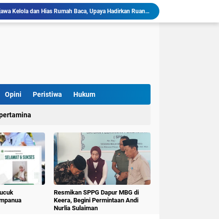
llu, Diinisiasi oleh Mahasiswa KKN Unhas Gel.116
Mahasiswa KKN-T Unhas Gelombang 116 di Desa Simpellu Kembangkan Semprot Antinyamuk Alami
Pestisida Nabati dari Daun Pepaya Diperkenalkan di Desa Simpellu oleh Mahasiswa KKN-T Unhas Gel-116
Mahasiswa KKN Universitas Hasanuddin Tematik Literasi Gelombang 116 Latih Kreativitas Anak melalui Kegiatan Membuat Cerita Berbasis Buku Bacaan
Mahasiswa KKN-T Unhas Perluas Wawasan Siswa Lewat Program "Kunjungan Literasi" dan Pengenalan Perpustakaan Desa
Sulap Belajar Jadi Seru, KKN-T Unhas Gel.116 Kenalkan Literasi Digital dan Kolase di UPT SDN 112 Inpres Bontomanai
Mahasiswa KKNT Perubahan Iklim Unhas Gelar Pelatihan Pembuatan Kompos Takakura di Desa Kaloling
KKN-T Literasi Unhas Gel-116 Asah Kemampuan Literasi Siswa melalui Program Kerja Menulis Cerita Berbasis Buku Bacaan
Opini
Peristiwa
Hukum
Mahasiswa KKN-T Literasi Unhas Laksanakan Kunjungan Literasi ke Rumah Baca Lo’mo Topejawa Bersama Siswa UPT SDN 66 Kajang
pertamina
KKN-T Literasi Desa Topejawa Kelola dan Hias Rumah Baca, Upaya Hadirkan Ruang Literasi Menarik
Pucuk
Resmikan SPPG Dapur MBG di
umpanua
Keera, Begini Permintaan Andi
Nurlia Sulaiman