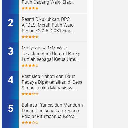
Putih Cabang Wajo, Siap
Kawal Koperasi Merah Putih
Resmi Dikukuhkan, DPC
APDESI Merah Putih Wajo
Periode 2026–2031 Siap
Kawal Kemajuan Desa dan
Koperasi Merah Putih
Musycab IX IMM Wajo
Tetapkan Andi Ummul Resky
Lutfiah sebagai Ketua Umum
Terpilih
Pestisida Nabati dari Daun
Pepaya Diperkenalkan di Desa
Simpellu oleh Mahasiswa
KKN-T Unhas Gel-116
Bahasa Prancis dan Mandarin
Dasar Diperkenalkan kepada
Pelajar Pitumpanua-Keera
oleh Mahasiswa KKN Unhas
di Wajo