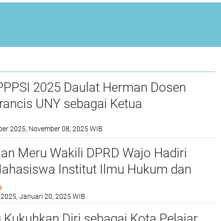
PPPSI 2025 Daulat Herman Dosen
rancis UNY sebagai Ketua
ber 2025, November 08, 2025 WIB
man Meru Wakili DPRD Wajo Hadiri
ahasiswa Institut Ilmu Hukum dan
Lamaddukelleng
I
 2025, Januari 20, 2025 WIB
Kukuhkan Diri sebagai Kota Pelajar,