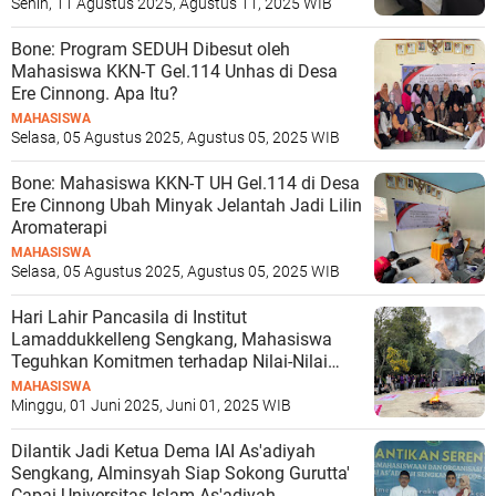
Senin, 11 Agustus 2025, Agustus 11, 2025 WIB
Bone: Program SEDUH Dibesut oleh
Mahasiswa KKN-T Gel.114 Unhas di Desa
Ere Cinnong. Apa Itu?
MAHASISWA
Selasa, 05 Agustus 2025, Agustus 05, 2025 WIB
Bone: Mahasiswa KKN-T UH Gel.114 di Desa
Ere Cinnong Ubah Minyak Jelantah Jadi Lilin
Aromaterapi
MAHASISWA
Selasa, 05 Agustus 2025, Agustus 05, 2025 WIB
Hari Lahir Pancasila di Institut
Lamaddukkelleng Sengkang, Mahasiswa
Teguhkan Komitmen terhadap Nilai-Nilai
Luhur Bangsa
MAHASISWA
Minggu, 01 Juni 2025, Juni 01, 2025 WIB
Dilantik Jadi Ketua Dema IAI As'adiyah
Sengkang, Alminsyah Siap Sokong Gurutta'
Capai Universitas Islam As'adiyah