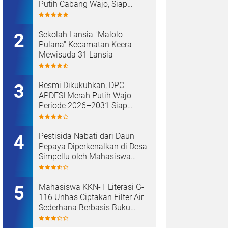
Putih Cabang Wajo, Siap
Kawal Koperasi Merah Putih
Sekolah Lansia "Malolo
Pulana" Kecamatan Keera
Mewisuda 31 Lansia
Resmi Dikukuhkan, DPC
APDESI Merah Putih Wajo
Periode 2026–2031 Siap
Kawal Kemajuan Desa dan
Koperasi Merah Putih
Pestisida Nabati dari Daun
Pepaya Diperkenalkan di Desa
Simpellu oleh Mahasiswa
KKN-T Unhas Gel-116
Mahasiswa KKN-T Literasi G-
116 Unhas Ciptakan Filter Air
Sederhana Berbasis Buku
Bacaan di UPT SDN 112
Inpres Bontomanai