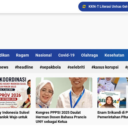
Ada Bank Sampah di Simpe
dikan
Ragam
Nasional
Covid-19
Olahraga
Kesehatan
Sekolah Lansia "Malolo 
news
headline
sepakbola
selebriti
kasus korupsi
 Indonesia Sulsel
Kongres PPPSI 2025 Daulat
Enam Srikandi di 
nlok Wajo untuk
Herman Dosen Bahasa Prancis
Pemerintahan Pit
UNY sebagai Ketua