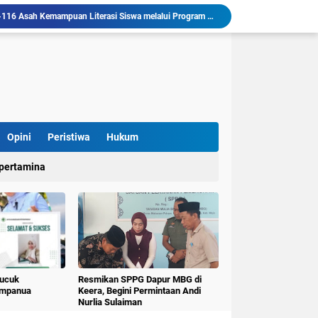
KKN-T Literasi Unhas Gel-116 Asah Kemampuan Literasi Siswa melalui Program Kerja Menulis Cerita Berbasis Buku Bacaan
Mahasiswa KKN-T Literasi Unhas Laksanakan Kunjungan Literasi ke Rumah Baca Lo’mo Topejawa Bersama Siswa UPT SDN 66 Kajang
KKN-T Literasi Desa Topejawa Kelola dan Hias Rumah Baca, Upaya Hadirkan Ruang Literasi Menarik
llu, Diinisiasi oleh Mahasiswa KKN Unhas Gel.116
Mahasiswa KKN-T Unhas Gelombang 116 di Desa Simpellu Kembangkan Semprot Antinyamuk Alami
Pestisida Nabati dari Daun Pepaya Diperkenalkan di Desa Simpellu oleh Mahasiswa KKN-T Unhas Gel-116
Mahasiswa KKN Universitas Hasanuddin Tematik Literasi Gelombang 116 Latih Kreativitas Anak melalui Kegiatan Membuat Cerita Berbasis Buku Bacaan
Mahasiswa KKN-T Unhas Perluas Wawasan Siswa Lewat Program "Kunjungan Literasi" dan Pengenalan Perpustakaan Desa
Mahasiswa KKN-TID Unhas G-116 Desa Lalliseng Hadirkan Papan Informasi Pelayanan untuk Tingkatkan Akses Informasi Masyarakat
Opini
Peristiwa
Hukum
Pulana" Kecamatan Keera Mewisuda 31 Lansia
pertamina
Pucuk
Resmikan SPPG Dapur MBG di
umpanua
Keera, Begini Permintaan Andi
Nurlia Sulaiman