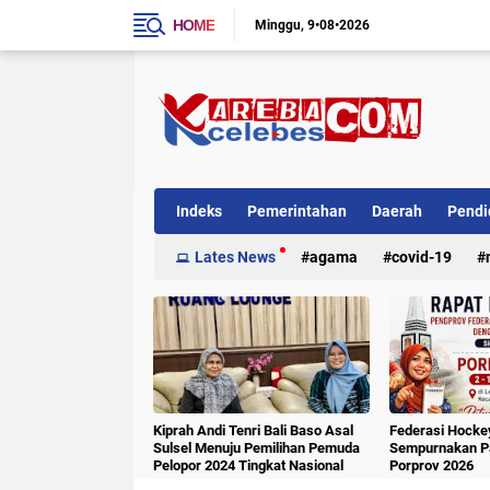
HOME
Minggu
9•08•2026
Indeks
Pemerintahan
Daerah
Pendi
Internasional
Lates News
Kriminal
agama
covid-19
Kiprah Andi Tenri Bali Baso Asal
Federasi Hockey
Sulsel Menuju Pemilihan Pemuda
Sempurnakan Pa
Pelopor 2024 Tingkat Nasional
Porprov 2026