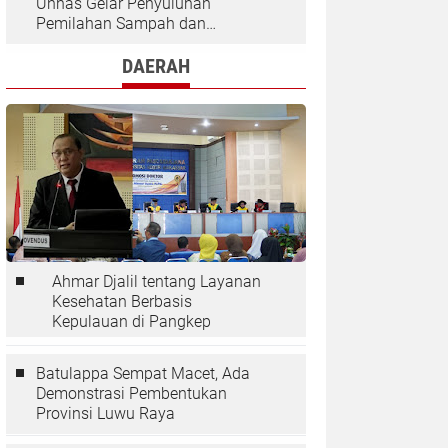
Unhas Gelar Penyuluhan
Pemilahan Sampah dan
Penggunaan "Rocket Stove" di
Desa Kaloling
DAERAH
Ahmar Djalil tentang Layanan
Kesehatan Berbasis
Kepulauan di Pangkep
Batulappa Sempat Macet, Ada
Demonstrasi Pembentukan
Provinsi Luwu Raya