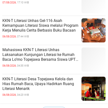
07/08/2026,
17:10 WIB
KKN-T Literasi Unhas Gel-116 Asah
Kemampuan Literasi Siswa melalui Program
Kerja Menulis Cerita Berbasis Buku Bacaan
06/08/2026,
07:44 WIB
Mahasiswa KKN-T Literasi Unhas
Laksanakan Kunjungan Literasi ke Rumah
Baca Lo’mo Topejawa Bersama Siswa UPT
SDN 66 Kajang
06/08/2026,
04:35 WIB
KKN-T Literasi Desa Topejawa Kelola dan
Hias Rumah Baca, Upaya Hadirkan Ruang
Literasi Menarik
06/08/2026,
04:23 WIB