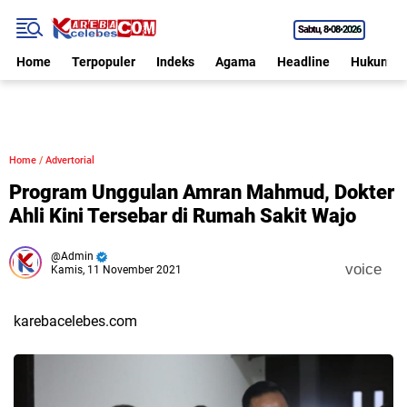
Sabtu
8•08•2026
Home
Terpopuler
Indeks
Agama
Headline
Hukum
Home
/
Advertorial
Program Unggulan Amran Mahmud, Dokter
Ahli Kini Tersebar di Rumah Sakit Wajo
Admin
voice
Kamis, 11 November 2021
karebacelebes.com