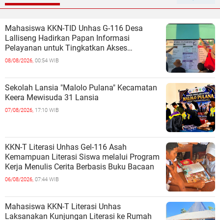
Mahasiswa KKN-TID Unhas G-116 Desa
Lalliseng Hadirkan Papan Informasi
Pelayanan untuk Tingkatkan Akses
Informasi Masyarakat
08/08/2026,
00:54 WIB
Sekolah Lansia "Malolo Pulana" Kecamatan
Keera Mewisuda 31 Lansia
07/08/2026,
17:10 WIB
KKN-T Literasi Unhas Gel-116 Asah
Kemampuan Literasi Siswa melalui Program
Kerja Menulis Cerita Berbasis Buku Bacaan
06/08/2026,
07:44 WIB
Mahasiswa KKN-T Literasi Unhas
Laksanakan Kunjungan Literasi ke Rumah