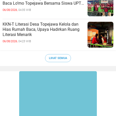
Baca Lo’mo Topejawa Bersama Siswa UPT
SDN 66 Kajang
06/08/2026,
04:35 WIB
KKN-T Literasi Desa Topejawa Kelola dan
Hias Rumah Baca, Upaya Hadirkan Ruang
Literasi Menarik
06/08/2026,
04:23 WIB
LIHAT SEMUA