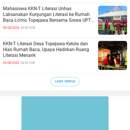
Mahasiswa KKN-T Literasi Unhas
Laksanakan Kunjungan Literasi ke Rumah
Baca Lo’mo Topejawa Bersama Siswa UPT
SDN 66 Kajang
06/08/2026,
04:35 WIB
KKN-T Literasi Desa Topejawa Kelola dan
Hias Rumah Baca, Upaya Hadirkan Ruang
Literasi Menarik
06/08/2026,
04:23 WIB
LIHAT SEMUA