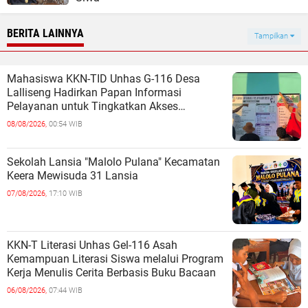
BERITA LAINNYA
Tampilkan
Mahasiswa KKN-TID Unhas G-116 Desa
Lalliseng Hadirkan Papan Informasi
Pelayanan untuk Tingkatkan Akses
Informasi Masyarakat
08/08/2026,
00:54 WIB
Sekolah Lansia "Malolo Pulana" Kecamatan
Keera Mewisuda 31 Lansia
07/08/2026,
17:10 WIB
KKN-T Literasi Unhas Gel-116 Asah
Kemampuan Literasi Siswa melalui Program
Kerja Menulis Cerita Berbasis Buku Bacaan
06/08/2026,
07:44 WIB