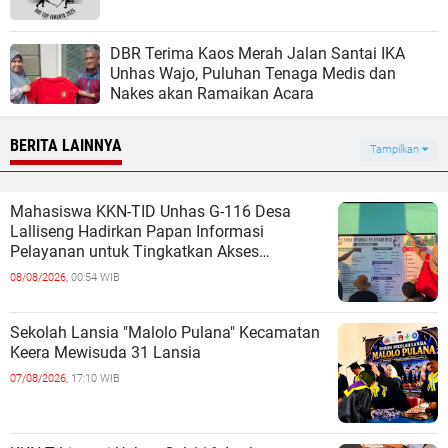
DBR Terima Kaos Merah Jalan Santai IKA
Unhas Wajo, Puluhan Tenaga Medis dan
Nakes akan Ramaikan Acara
BERITA LAINNYA
Tampilkan
Mahasiswa KKN-TID Unhas G-116 Desa
Lalliseng Hadirkan Papan Informasi
Pelayanan untuk Tingkatkan Akses
Informasi Masyarakat
08/08/2026,
00:54 WIB
Sekolah Lansia "Malolo Pulana" Kecamatan
Keera Mewisuda 31 Lansia
07/08/2026,
17:10 WIB