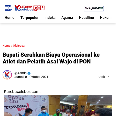
Sabtu
8•08•2026
Home
Terpopuler
Indeks
Agama
Headline
Hukum
Home
/
Olahraga
Bupati Serahkan Biaya Operasional ke
Atlet dan Pelatih Asal Wajo di PON
Admin
voice
Jumat, 01 Oktober 2021
Karebacelebes.com.