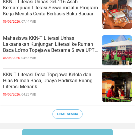
KKN-T Literasi Unhas Gel-116 Asah
Kemampuan Literasi Siswa melalui Program
Kerja Menulis Cerita Berbasis Buku Bacaan
06/08/2026,
07:44 WIB
Mahasiswa KKN-T Literasi Unhas
Laksanakan Kunjungan Literasi ke Rumah
Baca Lo’mo Topejawa Bersama Siswa UPT
SDN 66 Kajang
06/08/2026,
04:35 WIB
KKN-T Literasi Desa Topejawa Kelola dan
Hias Rumah Baca, Upaya Hadirkan Ruang
Literasi Menarik
06/08/2026,
04:23 WIB
LIHAT SEMUA