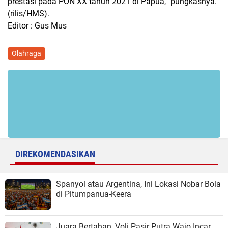
prestasi pada PON XX tahun 2021 di Papua,” pungkasnya.
(rilis/HMS).
Editor : Gus Mus
Olahraga
DIREKOMENDASIKAN
Spanyol atau Argentina, Ini Lokasi Nobar Bola
di Pitumpanua-Keera
Juara Bertahan, Voli Pasir Putra Wajo Incar