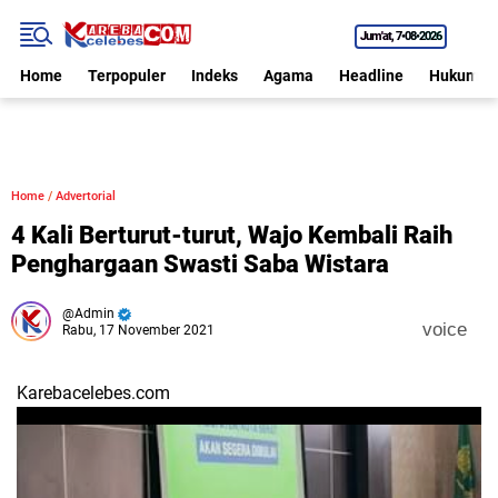
Jum'at
7•08•2026
Home
Terpopuler
Indeks
Agama
Headline
Hukum
Home
/
Advertorial
4 Kali Berturut-turut, Wajo Kembali Raih
Penghargaan Swasti Saba Wistara
Admin
voice
Rabu, 17 November 2021
Karebacelebes.com