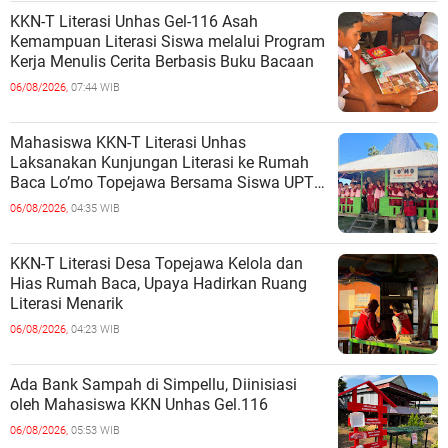
KKN-T Literasi Unhas Gel-116 Asah
Kemampuan Literasi Siswa melalui Program
Kerja Menulis Cerita Berbasis Buku Bacaan
06/08/2026,
07:44 WIB
Mahasiswa KKN-T Literasi Unhas
Laksanakan Kunjungan Literasi ke Rumah
Baca Lo’mo Topejawa Bersama Siswa UPT
SDN 66 Kajang
06/08/2026,
04:35 WIB
KKN-T Literasi Desa Topejawa Kelola dan
Hias Rumah Baca, Upaya Hadirkan Ruang
Literasi Menarik
06/08/2026,
04:23 WIB
Ada Bank Sampah di Simpellu, Diinisiasi
oleh Mahasiswa KKN Unhas Gel.116
06/08/2026,
05:53 WIB