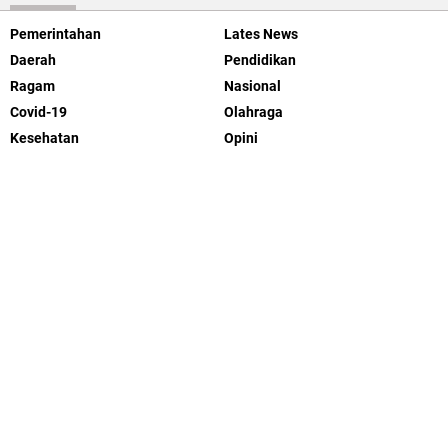
Pemerintahan
Lates News
Daerah
Pendidikan
Ragam
Nasional
Covid-19
Olahraga
Kesehatan
Opini
Peristiwa
Hukum
Headline
Internasional
Tips Sehat
Tekno & Sains
Selebriti
Kecantikan
Travel
ABOUT US
SOP
Kode Etik
Pedoman
Redaksi
©
2026 Kareba Celebes | Support Enblog.us