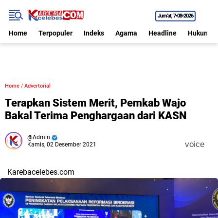
Jum'at
7•08•2026
Home
Terpopuler
Indeks
Agama
Headline
Hukum
Home
/
Advertorial
Terapkan Sistem Merit, Pemkab Wajo
Bakal Terima Penghargaan dari KASN
Admin
voice
Kamis, 02 Desember 2021
Karebacelebes.com