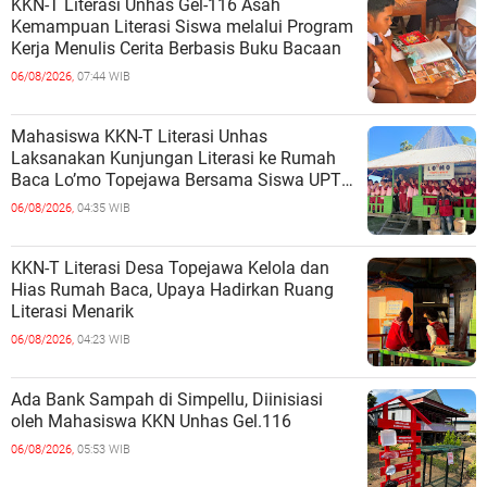
KKN-T Literasi Unhas Gel-116 Asah
Kemampuan Literasi Siswa melalui Program
Kerja Menulis Cerita Berbasis Buku Bacaan
06/08/2026,
07:44 WIB
Mahasiswa KKN-T Literasi Unhas
Laksanakan Kunjungan Literasi ke Rumah
Baca Lo’mo Topejawa Bersama Siswa UPT
SDN 66 Kajang
06/08/2026,
04:35 WIB
KKN-T Literasi Desa Topejawa Kelola dan
Hias Rumah Baca, Upaya Hadirkan Ruang
Literasi Menarik
06/08/2026,
04:23 WIB
Ada Bank Sampah di Simpellu, Diinisiasi
oleh Mahasiswa KKN Unhas Gel.116
06/08/2026,
05:53 WIB