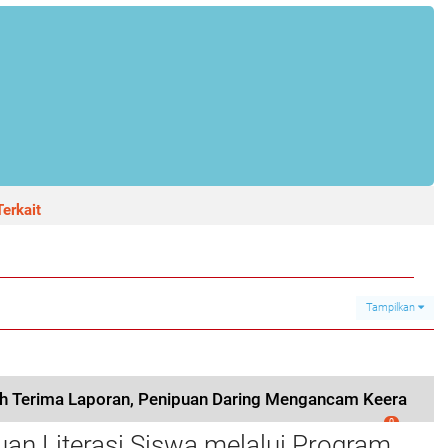
erkait
Tampilkan
ah Terima Laporan, Penipuan Daring Mengancam Keera
erasi Unhas Gel-116 Asah
0
n Literasi Siswa melalui Program