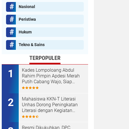
Nasional
Peristiwa
Hukum
Tekno & Sains
TERPOPULER
Kades Lompoloang Abdul
Rahim Pimpin Apdesi Merah
Putih Cabang Wajo, Siap
Kawal Koperasi Merah Putih
Mahasiswa KKN-T Literasi
Unhas Dorong Peningkatan
Literasi dengan Kegiatan
Membaca Nyaring dan Cerdas
Mengulas Buku di UPT SDN
66 Kajang
Resmi Dikukuhkan, DPC