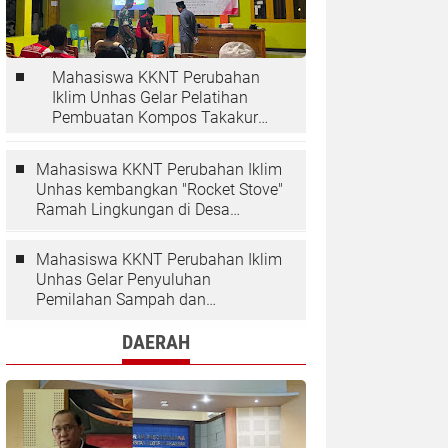
Mahasiswa KKNT Perubahan
Iklim Unhas Gelar Pelatihan
Pembuatan Kompos Takakura
di Desa Kaloling
Mahasiswa KKNT Perubahan Iklim
Unhas kembangkan "Rocket Stove"
Ramah Lingkungan di Desa
Kaloling
Mahasiswa KKNT Perubahan Iklim
Unhas Gelar Penyuluhan
Pemilahan Sampah dan
Penggunaan "Rocket Stove" di
Desa Kaloling
DAERAH