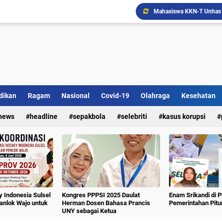
dikan
Ragam
Nasional
Covid-19
Olahraga
Kesehatan
Ada Bank Sampah di Simpe
news
headline
sepakbola
selebriti
kasus korupsi
 Indonesia Sulsel
Kongres PPPSI 2025 Daulat
Enam Srikandi di 
nlok Wajo untuk
Herman Dosen Bahasa Prancis
Pemerintahan Pit
UNY sebagai Ketua