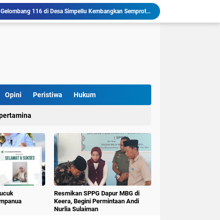
Mahasiswa KKN-T Unhas Gelombang 116 di Desa Simpellu Kembangkan Semprot Antinyamuk Alami
Pestisida Nabati dari Daun Pepaya Diperkenalkan di Desa Simpellu oleh Mahasiswa KKN-T Unhas Gel-116
Mahasiswa KKN Universitas Hasanuddin Tematik Literasi Gelombang 116 Latih Kreativitas Anak melalui Kegiatan Membuat Cerita Berbasis Buku Bacaan
Mahasiswa KKN-T Unhas Perluas Wawasan Siswa Lewat Program "Kunjungan Literasi" dan Pengenalan Perpustakaan Desa
Sulap Belajar Jadi Seru, KKN-T Unhas Gel.116 Kenalkan Literasi Digital dan Kolase di UPT SDN 112 Inpres Bontomanai
Mahasiswa KKNT Perubahan Iklim Unhas Gelar Pelatihan Pembuatan Kompos Takakura di Desa Kaloling
KKN-T Literasi Unhas Gel-116 Asah Kemampuan Literasi Siswa melalui Program Kerja Menulis Cerita Berbasis Buku Bacaan
Mahasiswa KKN-T Literasi Unhas Laksanakan Kunjungan Literasi ke Rumah Baca Lo’mo Topejawa Bersama Siswa UPT SDN 66 Kajang
Opini
Peristiwa
Hukum
KKN-T Literasi Desa Topejawa Kelola dan Hias Rumah Baca, Upaya Hadirkan Ruang Literasi Menarik
llu, Diinisiasi oleh Mahasiswa KKN Unhas Gel.116
pertamina
Pucuk
Resmikan SPPG Dapur MBG di
umpanua
Keera, Begini Permintaan Andi
Nurlia Sulaiman