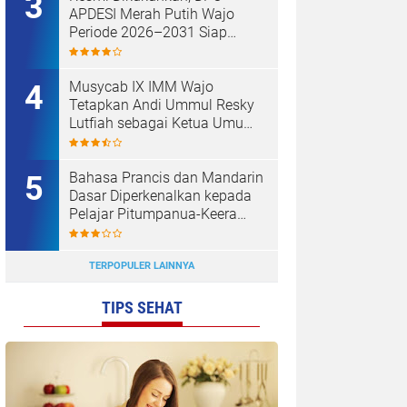
APDESI Merah Putih Wajo
Periode 2026–2031 Siap
Kawal Kemajuan Desa dan
Koperasi Merah Putih
Musycab IX IMM Wajo
Tetapkan Andi Ummul Resky
Lutfiah sebagai Ketua Umum
Terpilih
Bahasa Prancis dan Mandarin
Dasar Diperkenalkan kepada
Pelajar Pitumpanua-Keera
oleh Mahasiswa KKN Unhas
di Wajo
TERPOPULER LAINNYA
TIPS SEHAT