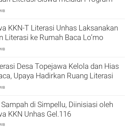
ulis Cerita Berbasis Buku Bacaan
WIB
a KKN-T Literasi Unhas Laksanakan
n Literasi ke Rumah Baca Lo’mo
 Bersama Siswa UPT SDN 66 Kajang
WIB
erasi Desa Topejawa Kelola dan Hias
ca, Upaya Hadirkan Ruang Literasi
WIB
Sampah di Simpellu, Diinisiasi oleh
a KKN Unhas Gel.116
WIB