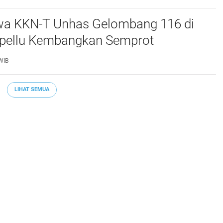
a KKN-T Unhas Gelombang 116 di
pellu Kembangkan Semprot
uk Alami
WIB
LIHAT SEMUA