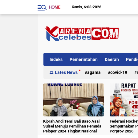
HOME
Kamis
6•08•2026
Indeks
Pemerintahan
Daerah
Pendi
Internasional
Lates News
Kriminal
agama
covid-19
Kiprah Andi Tenri Bali Baso Asal
Federasi Hockey
Sulsel Menuju Pemilihan Pemuda
Sempurnakan Pa
Pelopor 2024 Tingkat Nasional
Porprov 2026