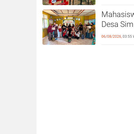
Mahasisw
Desa Sim
Antinyam
06/08/2026,
03:55 