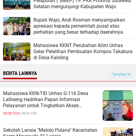
Pelaporan ( SMEP) TP. PKK Provinsi Sulawesi
Selatan mengunjungi Kabupaten Wajo.
Bupati Wajo, Andi Rosman menyampaikan
apresiasi kepada pemerintah pusat atas
perhatian yang besar terhadap daerahnya.
Mahasiswa KKNT Perubahan Iklim Unhas
Gelar Pelatihan Pembuatan Kompos Takakura
di Desa Kaloling
BERITA LAINNYA
Tampilkan
Mahasiswa KKN-TID Unhas G-116 Desa
Lalliseng Hadirkan Papan Informasi
Pelayanan untuk Tingkatkan Akses
Informasi Masyarakat
08/08/2026,
00:54 WIB
Sekolah Lansia "Malolo Pulana" Kecamatan