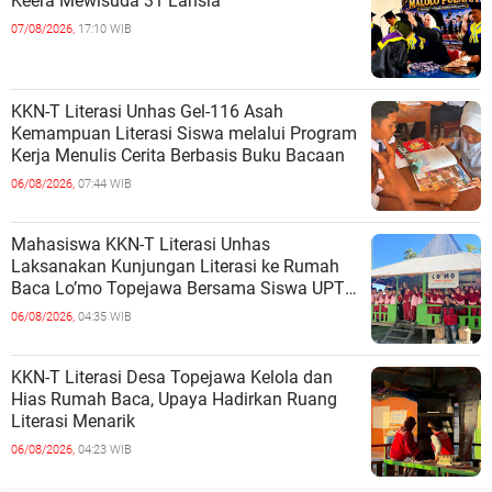
Keera Mewisuda 31 Lansia
07/08/2026,
17:10 WIB
KKN-T Literasi Unhas Gel-116 Asah
Kemampuan Literasi Siswa melalui Program
Kerja Menulis Cerita Berbasis Buku Bacaan
06/08/2026,
07:44 WIB
Mahasiswa KKN-T Literasi Unhas
Laksanakan Kunjungan Literasi ke Rumah
Baca Lo’mo Topejawa Bersama Siswa UPT
SDN 66 Kajang
06/08/2026,
04:35 WIB
KKN-T Literasi Desa Topejawa Kelola dan
Hias Rumah Baca, Upaya Hadirkan Ruang
Literasi Menarik
06/08/2026,
04:23 WIB