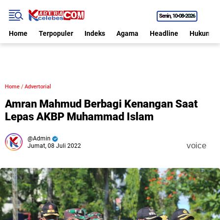
Senin
10•08•2026
Home
Terpopuler
Indeks
Agama
Headline
Hukum
Home
/
Advertorial
Amran Mahmud Berbagi Kenangan Saat
Lepas AKBP Muhammad Islam
Admin
voice
Jumat, 08 Juli 2022