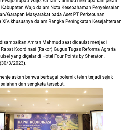
om-Wajo.Bupati Wajo, Amran Mahmud memaparkan peran
h Kabupaten Wajo dalam Nota Kesepahaman Penyelesaian
aan/Garapan Masyarakat pada Aset PT Perkebunan
 XIV, khususnya dalam Rangka Peningkatan Kesejahteraan
 disampaikan Amran Mahmud saat didaulat menjadi
Rapat Koordinasi (Rakor) Gugus Tugas Reforma Agraria
ulsel yang digelar di Hotel Four Points by Sheraton,
(30/3/2023).
jelaskan bahwa berbagai polemik telah terjadi sejak
asalahan dan sengketa tersebut.