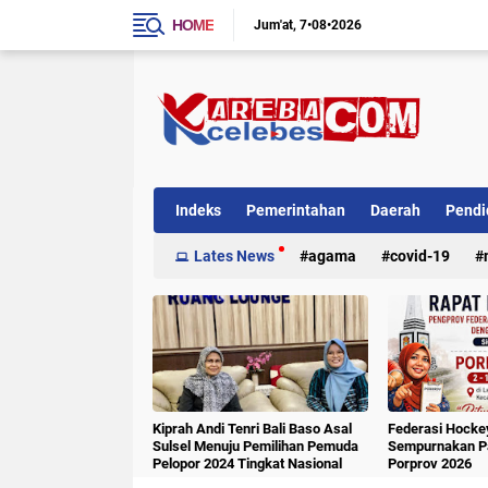
HOME
Jum'at
7•08•2026
Indeks
Pemerintahan
Daerah
Pendi
Internasional
Lates News
Kriminal
agama
covid-19
Kiprah Andi Tenri Bali Baso Asal
Federasi Hockey
Sulsel Menuju Pemilihan Pemuda
Sempurnakan Pa
Pelopor 2024 Tingkat Nasional
Porprov 2026