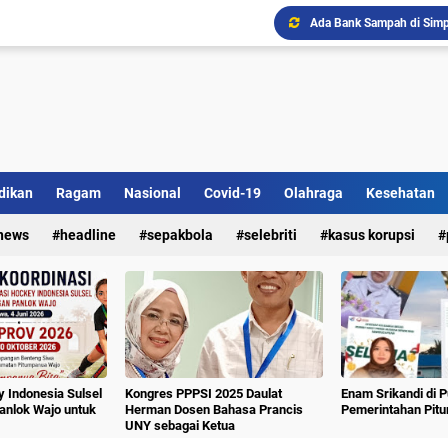
Ada Bank Sampah di Simpe
dikan
Ragam
Nasional
Covid-19
Olahraga
Kesehatan
news
headline
sepakbola
selebriti
kasus korupsi
 Indonesia Sulsel
Kongres PPPSI 2025 Daulat
Enam Srikandi di 
nlok Wajo untuk
Herman Dosen Bahasa Prancis
Pemerintahan Pit
UNY sebagai Ketua