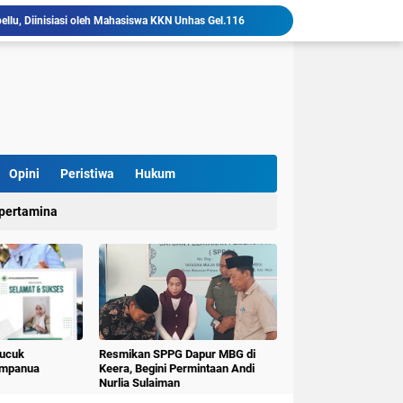
llu, Diinisiasi oleh Mahasiswa KKN Unhas Gel.116
Mahasiswa KKN-T Unhas Gelombang 116 di Desa Simpellu Kembangkan Semprot Antinyamuk Alami
Pestisida Nabati dari Daun Pepaya Diperkenalkan di Desa Simpellu oleh Mahasiswa KKN-T Unhas Gel-116
Mahasiswa KKN Universitas Hasanuddin Tematik Literasi Gelombang 116 Latih Kreativitas Anak melalui Kegiatan Membuat Cerita Berbasis Buku Bacaan
Mahasiswa KKN-T Unhas Perluas Wawasan Siswa Lewat Program "Kunjungan Literasi" dan Pengenalan Perpustakaan Desa
Sulap Belajar Jadi Seru, KKN-T Unhas Gel.116 Kenalkan Literasi Digital dan Kolase di UPT SDN 112 Inpres Bontomanai
Mahasiswa KKNT Perubahan Iklim Unhas Gelar Pelatihan Pembuatan Kompos Takakura di Desa Kaloling
KKN-T Literasi Unhas Gel-116 Asah Kemampuan Literasi Siswa melalui Program Kerja Menulis Cerita Berbasis Buku Bacaan
Opini
Peristiwa
Hukum
Mahasiswa KKN-T Literasi Unhas Laksanakan Kunjungan Literasi ke Rumah Baca Lo’mo Topejawa Bersama Siswa UPT SDN 66 Kajang
pertamina
KKN-T Literasi Desa Topejawa Kelola dan Hias Rumah Baca, Upaya Hadirkan Ruang Literasi Menarik
Pucuk
Resmikan SPPG Dapur MBG di
umpanua
Keera, Begini Permintaan Andi
Nurlia Sulaiman