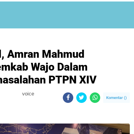
l, Amran Mahmud
emkab Wajo Dalam
masalahan PTPN XIV
voice
Komentar (
)