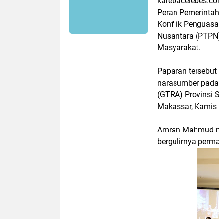
karebacelebes.c
Peran Pemerinta
Konflik Penguas
Nusantara (PTPN)
Masyarakat.
Paparan tersebut
narasumber pada 
(GTRA) Provinsi S
Makassar, Kamis 
Amran Mahmud men
bergulirnya perm