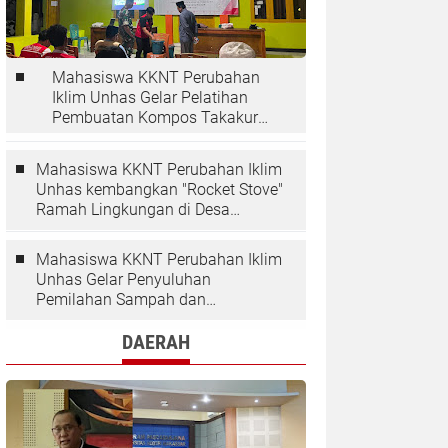
Mahasiswa KKNT Perubahan
Iklim Unhas Gelar Pelatihan
Pembuatan Kompos Takakura
di Desa Kaloling
Mahasiswa KKNT Perubahan Iklim
Unhas kembangkan "Rocket Stove"
Ramah Lingkungan di Desa
Kaloling
Mahasiswa KKNT Perubahan Iklim
Unhas Gelar Penyuluhan
Pemilahan Sampah dan
Penggunaan "Rocket Stove" di
Desa Kaloling
DAERAH