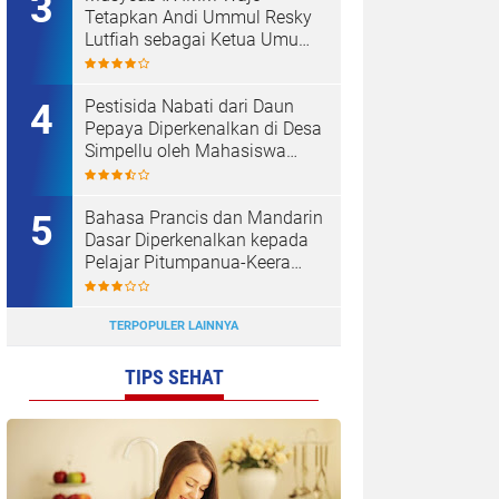
Tetapkan Andi Ummul Resky
Lutfiah sebagai Ketua Umum
Terpilih
Pestisida Nabati dari Daun
Pepaya Diperkenalkan di Desa
Simpellu oleh Mahasiswa
KKN-T Unhas Gel-116
Bahasa Prancis dan Mandarin
Dasar Diperkenalkan kepada
Pelajar Pitumpanua-Keera
oleh Mahasiswa KKN Unhas
di Wajo
TERPOPULER LAINNYA
TIPS SEHAT