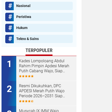
Nasional
Peristiwa
Hukum
Tekno & Sains
TERPOPULER
Kades Lompoloang Abdul
Rahim Pimpin Apdesi Merah
Putih Cabang Wajo, Siap
Kawal Koperasi Merah Putih
Resmi Dikukuhkan, DPC
APDESI Merah Putih Wajo
Periode 2026–2031 Siap
Kawal Kemajuan Desa dan
Koperasi Merah Putih
Musycab IX IMM Wajo