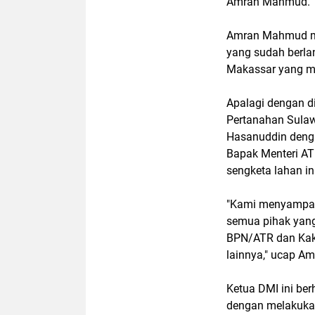
Amran Mahmud.
Amran Mahmud m
yang sudah berla
Makassar yang me
Apalagi dengan d
Pertanahan Sulaw
Hasanuddin denga
Bapak Menteri AT
sengketa lahan ini
"Kami menyampaik
semua pihak yang
BPN/ATR dan Kak
lainnya," ucap 
Ketua DMI ini ber
dengan melakukan