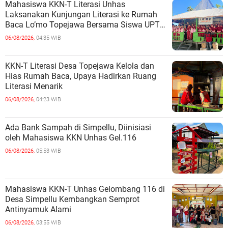
Mahasiswa KKN-T Literasi Unhas
Laksanakan Kunjungan Literasi ke Rumah
Baca Lo’mo Topejawa Bersama Siswa UPT
SDN 66 Kajang
06/08/2026,
04:35 WIB
KKN-T Literasi Desa Topejawa Kelola dan
Hias Rumah Baca, Upaya Hadirkan Ruang
Literasi Menarik
06/08/2026,
04:23 WIB
Ada Bank Sampah di Simpellu, Diinisiasi
oleh Mahasiswa KKN Unhas Gel.116
06/08/2026,
05:53 WIB
Mahasiswa KKN-T Unhas Gelombang 116 di
Desa Simpellu Kembangkan Semprot
Antinyamuk Alami
06/08/2026,
03:55 WIB