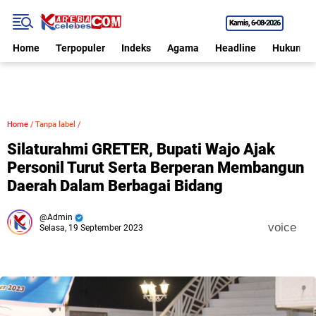
Kamis
6•08•2026
Home
Terpopuler
Indeks
Agama
Headline
Hukum
Home
/
Tanpa label
/
Silaturahmi GRETER, Bupati Wajo Ajak
Personil Turut Serta Berperan Membangun
Daerah Dalam Berbagai Bidang
Admin
voice
Selasa, 19 September 2023