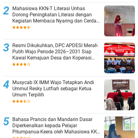
Mahasiswa KKN-T Literasi Unhas
Dorong Peningkatan Literasi dengan
Kegiatan Membaca Nyaring dan Cerdas
Mengulas Buku di UPT SDN 66 Kajang
Resmi Dikukuhkan, DPC APDESI Merah
Putih Wajo Periode 2026–2031 Siap
Kawal Kemajuan Desa dan Koperasi
Merah Putih
Musycab IX IMM Wajo Tetapkan Andi
Ummul Resky Lutfiah sebagai Ketua
Umum Terpilih
Bahasa Prancis dan Mandarin Dasar
Diperkenalkan kepada Pelajar
Pitumpanua-Keera oleh Mahasiswa KKN
Unhas di Wajo