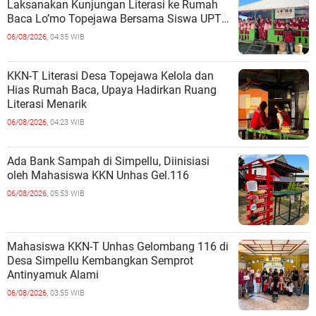
Laksanakan Kunjungan Literasi ke Rumah
Baca Lo’mo Topejawa Bersama Siswa UPT
SDN 66 Kajang
06/08/2026,
04:35 WIB
KKN-T Literasi Desa Topejawa Kelola dan
Hias Rumah Baca, Upaya Hadirkan Ruang
Literasi Menarik
06/08/2026,
04:23 WIB
Ada Bank Sampah di Simpellu, Diinisiasi
oleh Mahasiswa KKN Unhas Gel.116
06/08/2026,
05:53 WIB
Mahasiswa KKN-T Unhas Gelombang 116 di
Desa Simpellu Kembangkan Semprot
Antinyamuk Alami
06/08/2026,
03:55 WIB