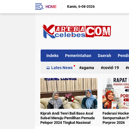
HOME
Kamis
6•08•2026
Indeks
Pemerintahan
Daerah
Pendi
Internasional
Lates News
Kriminal
agama
covid-19
Kiprah Andi Tenri Bali Baso Asal
Federasi Hockey
Sulsel Menuju Pemilihan Pemuda
Sempurnakan Pa
Pelopor 2024 Tingkat Nasional
Porprov 2026