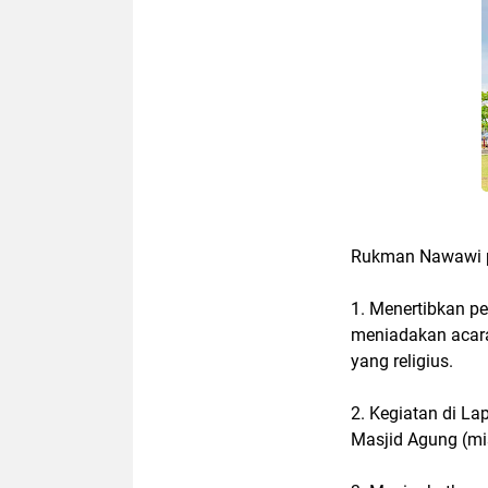
Rukman Nawawi p
1. Menertibkan p
meniadakan acara
yang religius.
2. Kegiatan di L
Masjid Agung (misa