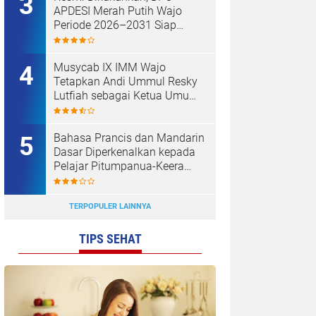
APDESI Merah Putih Wajo
Periode 2026–2031 Siap
Kawal Kemajuan Desa dan
Koperasi Merah Putih
Musycab IX IMM Wajo
Tetapkan Andi Ummul Resky
Lutfiah sebagai Ketua Umum
Terpilih
Bahasa Prancis dan Mandarin
Dasar Diperkenalkan kepada
Pelajar Pitumpanua-Keera
oleh Mahasiswa KKN Unhas
di Wajo
TERPOPULER LAINNYA
TIPS SEHAT