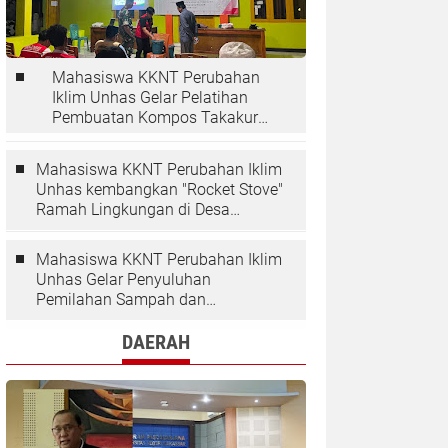
Mahasiswa KKNT Perubahan
Iklim Unhas Gelar Pelatihan
Pembuatan Kompos Takakura
di Desa Kaloling
Mahasiswa KKNT Perubahan Iklim
Unhas kembangkan "Rocket Stove"
Ramah Lingkungan di Desa
Kaloling
Mahasiswa KKNT Perubahan Iklim
Unhas Gelar Penyuluhan
Pemilahan Sampah dan
Penggunaan "Rocket Stove" di
Desa Kaloling
DAERAH