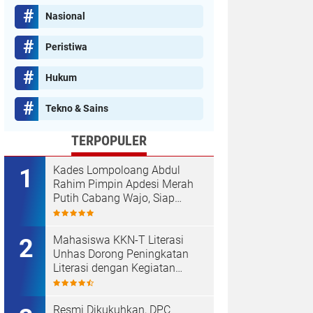
Nasional
Peristiwa
Hukum
Tekno & Sains
TERPOPULER
Kades Lompoloang Abdul
Rahim Pimpin Apdesi Merah
Putih Cabang Wajo, Siap
Kawal Koperasi Merah Putih
Mahasiswa KKN-T Literasi
Unhas Dorong Peningkatan
Literasi dengan Kegiatan
Membaca Nyaring dan Cerdas
Mengulas Buku di UPT SDN
66 Kajang
Resmi Dikukuhkan, DPC