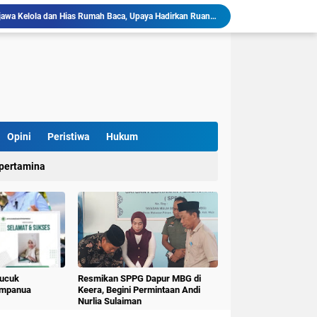
llu, Diinisiasi oleh Mahasiswa KKN Unhas Gel.116
Mahasiswa KKN-T Unhas Gelombang 116 di Desa Simpellu Kembangkan Semprot Antinyamuk Alami
Pestisida Nabati dari Daun Pepaya Diperkenalkan di Desa Simpellu oleh Mahasiswa KKN-T Unhas Gel-116
Mahasiswa KKN Universitas Hasanuddin Tematik Literasi Gelombang 116 Latih Kreativitas Anak melalui Kegiatan Membuat Cerita Berbasis Buku Bacaan
Mahasiswa KKN-T Unhas Perluas Wawasan Siswa Lewat Program "Kunjungan Literasi" dan Pengenalan Perpustakaan Desa
Sulap Belajar Jadi Seru, KKN-T Unhas Gel.116 Kenalkan Literasi Digital dan Kolase di UPT SDN 112 Inpres Bontomanai
Mahasiswa KKNT Perubahan Iklim Unhas Gelar Pelatihan Pembuatan Kompos Takakura di Desa Kaloling
KKN-T Literasi Unhas Gel-116 Asah Kemampuan Literasi Siswa melalui Program Kerja Menulis Cerita Berbasis Buku Bacaan
Opini
Peristiwa
Hukum
Mahasiswa KKN-T Literasi Unhas Laksanakan Kunjungan Literasi ke Rumah Baca Lo’mo Topejawa Bersama Siswa UPT SDN 66 Kajang
pertamina
KKN-T Literasi Desa Topejawa Kelola dan Hias Rumah Baca, Upaya Hadirkan Ruang Literasi Menarik
Pucuk
Resmikan SPPG Dapur MBG di
umpanua
Keera, Begini Permintaan Andi
Nurlia Sulaiman