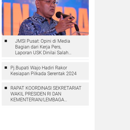
JMSI Pusat: Opini di Media
Bagian dari Kerja Pers,
Laporan USK Dinilai Salah
Tempat
Pj.Bupati Wajo Hadiri Rakor
Kesiapan Pilkada Serentak 2024
RAPAT KOORDINASI SEKRETARIAT
WAKIL PRESIDEN RI DAN
KEMENTERIAN/LEMBAGA
DENGAN PGGP PAPUA DAN
PAPUA BARAT MEMBAHAS
PERCEPATAN PEMBANGUNAN DI
TANAH PAPUA