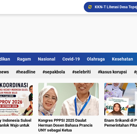
Ada Bank Sampah di Simpe
dikan
Ragam
Nasional
Covid-19
Olahraga
Kesehatan
news
headline
sepakbola
selebriti
kasus korupsi
 Indonesia Sulsel
Kongres PPPSI 2025 Daulat
Enam Srikandi di 
nlok Wajo untuk
Herman Dosen Bahasa Prancis
Pemerintahan Pit
UNY sebagai Ketua