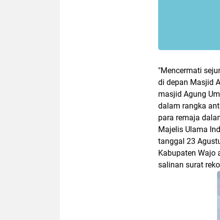
"Mencermati seju
di depan Masjid A
masjid Agung Umm
dalam rangka ant
para remaja dala
Majelis Ulama In
tanggal 23 Agus
Kabupaten Wajo at
salinan surat re