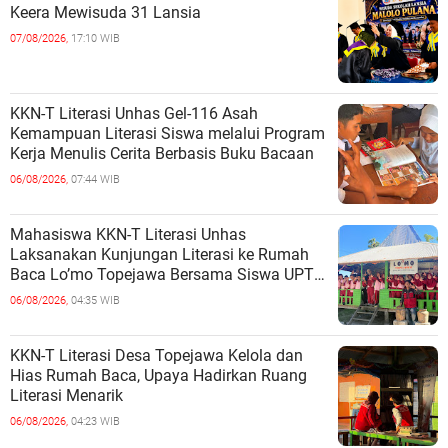
Keera Mewisuda 31 Lansia
07/08/2026,
17:10 WIB
KKN-T Literasi Unhas Gel-116 Asah
Kemampuan Literasi Siswa melalui Program
Kerja Menulis Cerita Berbasis Buku Bacaan
06/08/2026,
07:44 WIB
Mahasiswa KKN-T Literasi Unhas
Laksanakan Kunjungan Literasi ke Rumah
Baca Lo’mo Topejawa Bersama Siswa UPT
SDN 66 Kajang
06/08/2026,
04:35 WIB
KKN-T Literasi Desa Topejawa Kelola dan
Hias Rumah Baca, Upaya Hadirkan Ruang
Literasi Menarik
06/08/2026,
04:23 WIB