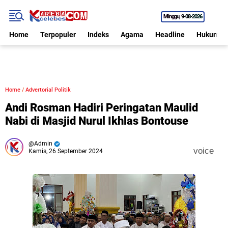
Minggu
9•08•2026
Home
Terpopuler
Indeks
Agama
Headline
Hukum
Home
/
Advertorial Politik
Andi Rosman Hadiri Peringatan Maulid
Nabi di Masjid Nurul Ikhlas Bontouse
Admin
voice
Kamis, 26 September 2024