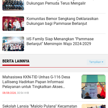
Dukungan Pemuda Terus Mengalir
Komunitas Bemor Sengkang Deklarasikan
Dukungan bagi Pammase Berlanjut
HS Family Siap Menangkan "Pammase
Berlanjut" Memimpin Wajo 2024-2029
BERITA LAINNYA
Tampilkan
Mahasiswa KKN-TID Unhas G-116 Desa
Lalliseng Hadirkan Papan Informasi
Pelayanan untuk Tingkatkan Akses
Informasi Masyarakat
08/08/2026,
00:54 WIB
Sekolah Lansia "Malolo Pulana" Kecamatan