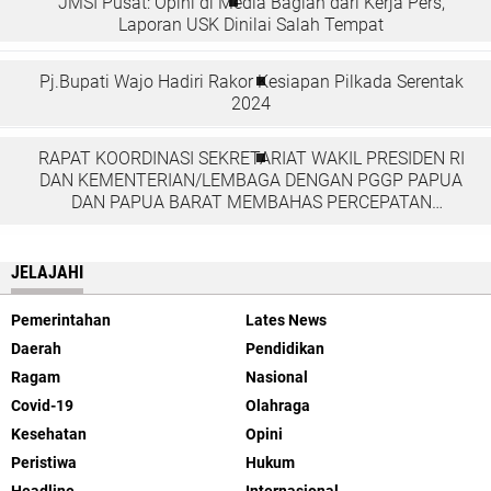
JMSI Pusat: Opini di Media Bagian dari Kerja Pers,
Laporan USK Dinilai Salah Tempat
Pj.Bupati Wajo Hadiri Rakor Kesiapan Pilkada Serentak
2024
RAPAT KOORDINASI SEKRETARIAT WAKIL PRESIDEN RI
DAN KEMENTERIAN/LEMBAGA DENGAN PGGP PAPUA
DAN PAPUA BARAT MEMBAHAS PERCEPATAN
PEMBANGUNAN DI TANAH PAPUA
JELAJAHI
Pemerintahan
Lates News
Daerah
Pendidikan
Ragam
Nasional
Covid-19
Olahraga
Kesehatan
Opini
Peristiwa
Hukum
Headline
Internasional