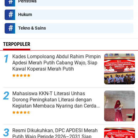
Peristiwa
Hukum
Tekno & Sains
TERPOPULER
Kades Lompoloang Abdul Rahim Pimpin
Apdesi Merah Putih Cabang Wajo, Siap
Kawal Koperasi Merah Putih
Mahasiswa KKN-T Literasi Unhas
Dorong Peningkatan Literasi dengan
Kegiatan Membaca Nyaring dan Cerdas
Mengulas Buku di UPT SDN 66 Kajang
Resmi Dikukuhkan, DPC APDESI Merah
Putih Wajo Periode 2026–2031 Siap