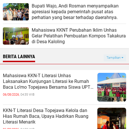
Bupati Wajo, Andi Rosman menyampaikan
apresiasi kepada pemerintah pusat atas
perhatian yang besar terhadap daerahnya.
Mahasiswa KKNT Perubahan Iklim Unhas
Gelar Pelatihan Pembuatan Kompos Takakura
di Desa Kaloling
BERITA LAINNYA
Tampilkan
Mahasiswa KKN-T Literasi Unhas
Laksanakan Kunjungan Literasi ke Rumah
Baca Lo’mo Topejawa Bersama Siswa UPT
SDN 66 Kajang
06/08/2026,
04:35 WIB
KKN-T Literasi Desa Topejawa Kelola dan
Hias Rumah Baca, Upaya Hadirkan Ruang
Literasi Menarik