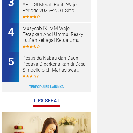
APDESI Merah Putih Wajo
Periode 2026–2031 Siap
Kawal Kemajuan Desa dan
Koperasi Merah Putih
Musycab IX IMM Wajo
Tetapkan Andi Ummul Resky
Lutfiah sebagai Ketua Umum
Terpilih
Pestisida Nabati dari Daun
Pepaya Diperkenalkan di Desa
Simpellu oleh Mahasiswa
KKN-T Unhas Gel-116
TERPOPULER LAINNYA
TIPS SEHAT