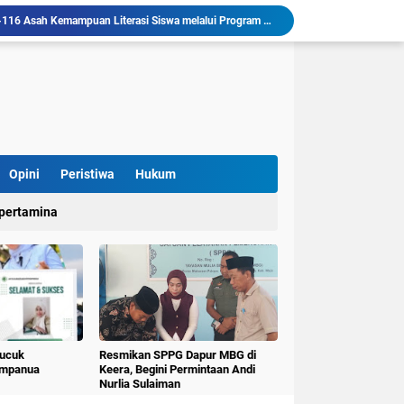
Mahasiswa KKN-T Literasi Unhas Laksanakan Kunjungan Literasi ke Rumah Baca Lo’mo Topejawa Bersama Siswa UPT SDN 66 Kajang
KKN-T Literasi Desa Topejawa Kelola dan Hias Rumah Baca, Upaya Hadirkan Ruang Literasi Menarik
llu, Diinisiasi oleh Mahasiswa KKN Unhas Gel.116
Mahasiswa KKN-T Unhas Gelombang 116 di Desa Simpellu Kembangkan Semprot Antinyamuk Alami
Pestisida Nabati dari Daun Pepaya Diperkenalkan di Desa Simpellu oleh Mahasiswa KKN-T Unhas Gel-116
Mahasiswa KKN Universitas Hasanuddin Tematik Literasi Gelombang 116 Latih Kreativitas Anak melalui Kegiatan Membuat Cerita Berbasis Buku Bacaan
Mahasiswa KKN-T Unhas Perluas Wawasan Siswa Lewat Program "Kunjungan Literasi" dan Pengenalan Perpustakaan Desa
Mahasiswa KKN-TID Unhas G-116 Desa Lalliseng Hadirkan Papan Informasi Pelayanan untuk Tingkatkan Akses Informasi Masyarakat
Opini
Peristiwa
Hukum
Pulana" Kecamatan Keera Mewisuda 31 Lansia
pertamina
KKN-T Literasi Unhas Gel-116 Asah Kemampuan Literasi Siswa melalui Program Kerja Menulis Cerita Berbasis Buku Bacaan
Pucuk
Resmikan SPPG Dapur MBG di
umpanua
Keera, Begini Permintaan Andi
Nurlia Sulaiman