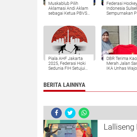
Muskablub Pilih
Federasi Hocke
Aklamasi Andi Aklam
Indonesia Sulsel
sebagai Ketua PBVSI
Sempurnakan P
Wajo
Wajo untuk Por
2026
Piala AHF Jakarta
DBR Terima Kao
2025, Federasi Hoki
Merah Jalan Sa
Sedunia FIH Setujui
IKA Unhas Wajo
Jadwal Pertandingan
Puluhan Tenag
Medis dan Nake
akan Ramaikan
BERITA LAINNYA
Mahasisw
Lalliseng
untuk Ti