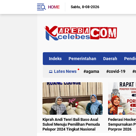
HOME
Sabtu
8•08•2026
Indeks
Pemerintahan
Daerah
Pendi
Internasional
Lates News
Kriminal
agama
covid-19
Kiprah Andi Tenri Bali Baso Asal
Federasi Hockey
Sulsel Menuju Pemilihan Pemuda
Sempurnakan Pa
Pelopor 2024 Tingkat Nasional
Porprov 2026