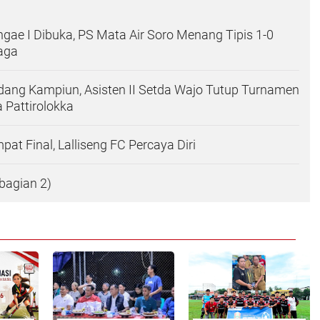
ngae I Dibuka, PS Mata Air Soro Menang Tipis 1-0
aga
ang Kampiun, Asisten II Setda Wajo Tutup Turnamen
a Pattirolokka
at Final, Lalliseng FC Percaya Diri
 bagian 2)