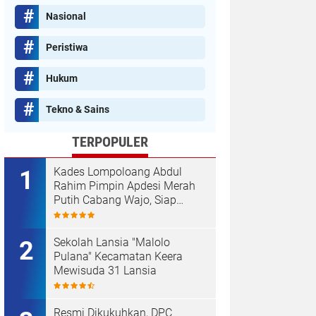
Nasional
Peristiwa
Hukum
Tekno & Sains
TERPOPULER
Kades Lompoloang Abdul
Rahim Pimpin Apdesi Merah
Putih Cabang Wajo, Siap
Kawal Koperasi Merah Putih
Sekolah Lansia "Malolo
Pulana" Kecamatan Keera
Mewisuda 31 Lansia
Resmi Dikukuhkan, DPC