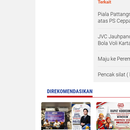
Terkait
Piala Pattang
atas PS Cepp
JVC Jauhpand
Bola Voli Kart
Maju ke Peremp
Pencak silat (
DIREKOMENDASIKAN