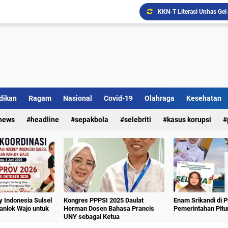
Ada Bank Sampah di Simpe
dikan
Ragam
Nasional
Covid-19
Olahraga
Kesehatan
Sekolah Lansia "Malolo 
news
headline
sepakbola
selebriti
kasus korupsi
 Indonesia Sulsel
Kongres PPPSI 2025 Daulat
Enam Srikandi di 
nlok Wajo untuk
Herman Dosen Bahasa Prancis
Pemerintahan Pit
UNY sebagai Ketua