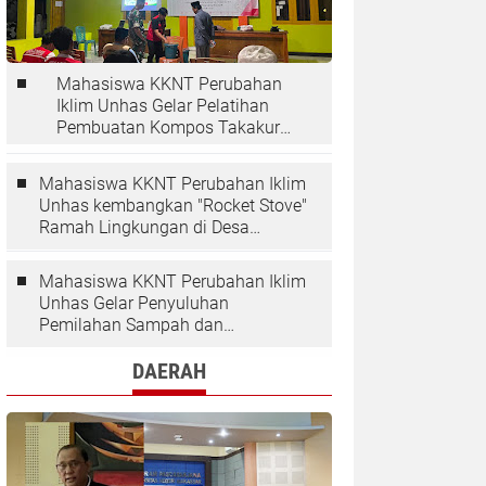
Mahasiswa KKNT Perubahan
Iklim Unhas Gelar Pelatihan
Pembuatan Kompos Takakura
di Desa Kaloling
Mahasiswa KKNT Perubahan Iklim
Unhas kembangkan "Rocket Stove"
Ramah Lingkungan di Desa
Kaloling
Mahasiswa KKNT Perubahan Iklim
Unhas Gelar Penyuluhan
Pemilahan Sampah dan
Penggunaan "Rocket Stove" di
Desa Kaloling
DAERAH