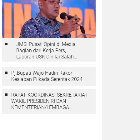
JMSI Pusat: Opini di Media
Bagian dari Kerja Pers,
Laporan USK Dinilai Salah
Tempat
Pj.Bupati Wajo Hadiri Rakor
Kesiapan Pilkada Serentak 2024
RAPAT KOORDINASI SEKRETARIAT
WAKIL PRESIDEN RI DAN
KEMENTERIAN/LEMBAGA
DENGAN PGGP PAPUA DAN
PAPUA BARAT MEMBAHAS
PERCEPATAN PEMBANGUNAN DI
TANAH PAPUA