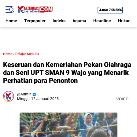
Jum'at
7•08•2026
Home
Terpopuler
Indeks
Agama
Headline
Hukum
Home
/
Pelajar Menulis
Keseruan dan Kemeriahan Pekan Olahraga
dan Seni UPT SMAN 9 Wajo yang Menarik
Perhatian para Penonton
Admin
voice
Minggu, 12 Januari 2025