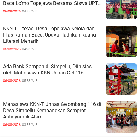
Baca Lo’mo Topejawa Bersama Siswa UPT
SDN 66 Kajang
06/08/2026,
04:35 WIB
KKN-T Literasi Desa Topejawa Kelola dan
Hias Rumah Baca, Upaya Hadirkan Ruang
Literasi Menarik
06/08/2026,
04:23 WIB
Ada Bank Sampah di Simpellu, Diinisiasi
oleh Mahasiswa KKN Unhas Gel.116
06/08/2026,
05:53 WIB
Mahasiswa KKN-T Unhas Gelombang 116 di
Desa Simpellu Kembangkan Semprot
Antinyamuk Alami
06/08/2026,
03:55 WIB