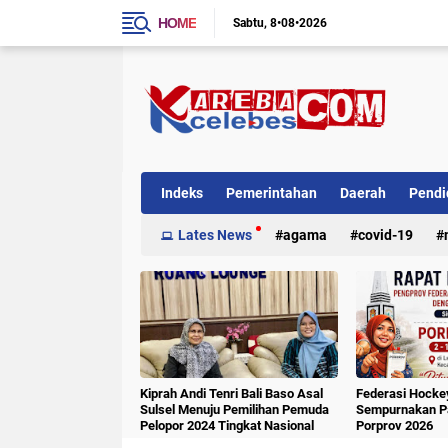
HOME
Sabtu
8•08•2026
Indeks
Pemerintahan
Daerah
Pendi
Internasional
Lates News
Kriminal
agama
covid-19
Kiprah Andi Tenri Bali Baso Asal
Federasi Hockey
Sulsel Menuju Pemilihan Pemuda
Sempurnakan Pa
Pelopor 2024 Tingkat Nasional
Porprov 2026