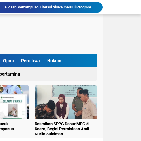
Mahasiswa KKN-T Literasi Unhas Laksanakan Kunjungan Literasi ke Rumah Baca Lo’mo Topejawa Bersama Siswa UPT SDN 66 Kajang
KKN-T Literasi Desa Topejawa Kelola dan Hias Rumah Baca, Upaya Hadirkan Ruang Literasi Menarik
llu, Diinisiasi oleh Mahasiswa KKN Unhas Gel.116
Mahasiswa KKN-T Unhas Gelombang 116 di Desa Simpellu Kembangkan Semprot Antinyamuk Alami
Pestisida Nabati dari Daun Pepaya Diperkenalkan di Desa Simpellu oleh Mahasiswa KKN-T Unhas Gel-116
Mahasiswa KKN Universitas Hasanuddin Tematik Literasi Gelombang 116 Latih Kreativitas Anak melalui Kegiatan Membuat Cerita Berbasis Buku Bacaan
Mahasiswa KKN-T Unhas Perluas Wawasan Siswa Lewat Program "Kunjungan Literasi" dan Pengenalan Perpustakaan Desa
Mahasiswa KKN-TID Unhas G-116 Desa Lalliseng Hadirkan Papan Informasi Pelayanan untuk Tingkatkan Akses Informasi Masyarakat
Opini
Peristiwa
Hukum
Pulana" Kecamatan Keera Mewisuda 31 Lansia
pertamina
KKN-T Literasi Unhas Gel-116 Asah Kemampuan Literasi Siswa melalui Program Kerja Menulis Cerita Berbasis Buku Bacaan
Pucuk
Resmikan SPPG Dapur MBG di
umpanua
Keera, Begini Permintaan Andi
Nurlia Sulaiman