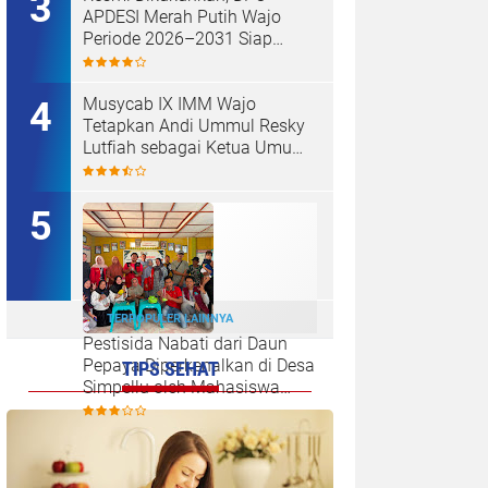
APDESI Merah Putih Wajo
Periode 2026–2031 Siap
Kawal Kemajuan Desa dan
Koperasi Merah Putih
Musycab IX IMM Wajo
Tetapkan Andi Ummul Resky
Lutfiah sebagai Ketua Umum
Terpilih
TERPOPULER LAINNYA
Pestisida Nabati dari Daun
Pepaya Diperkenalkan di Desa
TIPS SEHAT
Simpellu oleh Mahasiswa
KKN-T Unhas Gel-116