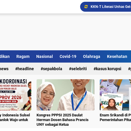
Ada Bank Sampah di Simpe
dikan
Ragam
Nasional
Covid-19
Olahraga
Kesehatan
Sekolah Lansia "Malolo 
news
headline
sepakbola
selebriti
kasus korupsi
 Indonesia Sulsel
Kongres PPPSI 2025 Daulat
Enam Srikandi di 
nlok Wajo untuk
Herman Dosen Bahasa Prancis
Pemerintahan Pit
UNY sebagai Ketua