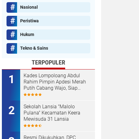
Nasional
Peristiwa
Hukum
Tekno & Sains
TERPOPULER
Kades Lompoloang Abdul
Rahim Pimpin Apdesi Merah
Putih Cabang Wajo, Siap
Kawal Koperasi Merah Putih
Sekolah Lansia "Malolo
Pulana" Kecamatan Keera
Mewisuda 31 Lansia
Resmi Dikukuhkan, DPC