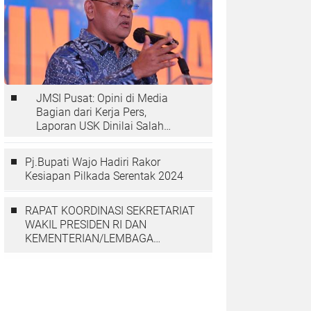
JMSI Pusat: Opini di Media
Bagian dari Kerja Pers,
Laporan USK Dinilai Salah
Tempat
Pj.Bupati Wajo Hadiri Rakor
Kesiapan Pilkada Serentak 2024
RAPAT KOORDINASI SEKRETARIAT
WAKIL PRESIDEN RI DAN
KEMENTERIAN/LEMBAGA
DENGAN PGGP PAPUA DAN
PAPUA BARAT MEMBAHAS
PERCEPATAN PEMBANGUNAN DI
TANAH PAPUA