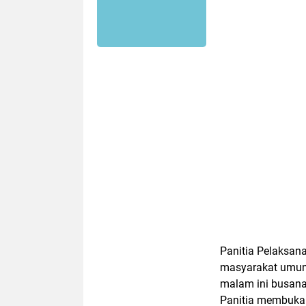
Panitia Pelaksan
masyarakat umum i
malam ini busana
Panitia membuka g