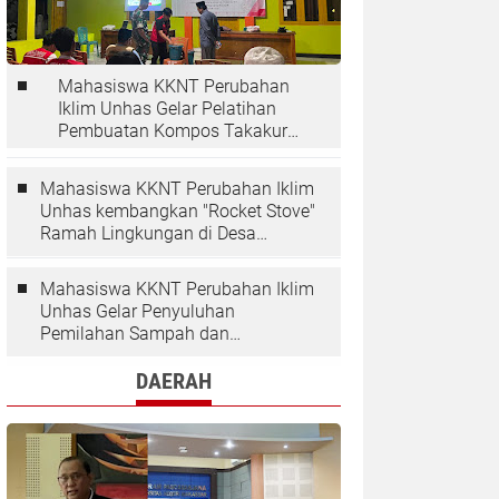
Mahasiswa KKNT Perubahan
Iklim Unhas Gelar Pelatihan
Pembuatan Kompos Takakura
di Desa Kaloling
Mahasiswa KKNT Perubahan Iklim
Unhas kembangkan "Rocket Stove"
Ramah Lingkungan di Desa
Kaloling
Mahasiswa KKNT Perubahan Iklim
Unhas Gelar Penyuluhan
Pemilahan Sampah dan
Penggunaan "Rocket Stove" di
Desa Kaloling
DAERAH