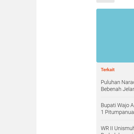
Terkait
Puluhan Nara
Bebenah Jela
Bupati Wajo 
1 Pitumpanua
WR II Unismuh