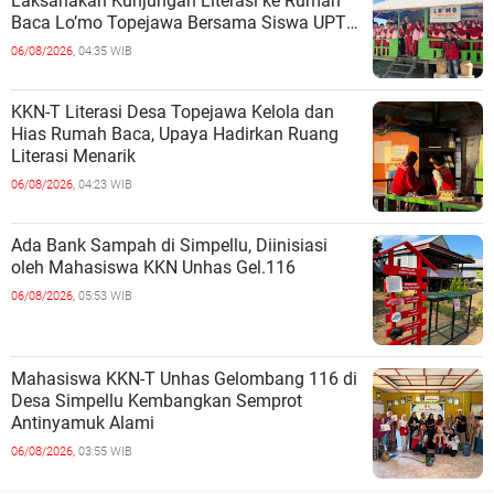
Laksanakan Kunjungan Literasi ke Rumah
Baca Lo’mo Topejawa Bersama Siswa UPT
SDN 66 Kajang
06/08/2026,
04:35 WIB
KKN-T Literasi Desa Topejawa Kelola dan
Hias Rumah Baca, Upaya Hadirkan Ruang
Literasi Menarik
06/08/2026,
04:23 WIB
Ada Bank Sampah di Simpellu, Diinisiasi
oleh Mahasiswa KKN Unhas Gel.116
06/08/2026,
05:53 WIB
Mahasiswa KKN-T Unhas Gelombang 116 di
Desa Simpellu Kembangkan Semprot
Antinyamuk Alami
06/08/2026,
03:55 WIB