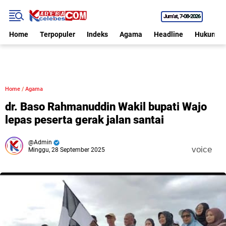
Jum'at
7•08•2026
Home
Terpopuler
Indeks
Agama
Headline
Hukum
Home
/
Agama
dr. Baso Rahmanuddin Wakil bupati Wajo
lepas peserta gerak jalan santai
Admin
voice
Minggu, 28 September 2025