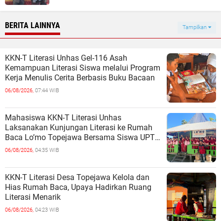
BERITA LAINNYA
Tampilkan
KKN-T Literasi Unhas Gel-116 Asah
Kemampuan Literasi Siswa melalui Program
Kerja Menulis Cerita Berbasis Buku Bacaan
06/08/2026,
07:44 WIB
Mahasiswa KKN-T Literasi Unhas
Laksanakan Kunjungan Literasi ke Rumah
Baca Lo’mo Topejawa Bersama Siswa UPT
SDN 66 Kajang
06/08/2026,
04:35 WIB
KKN-T Literasi Desa Topejawa Kelola dan
Hias Rumah Baca, Upaya Hadirkan Ruang
Literasi Menarik
06/08/2026,
04:23 WIB