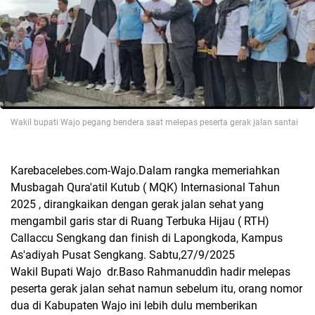
Wakil bupati Wajo pegang bendera saat melepas peserta gerak jalan santai
Karebacelebes.com-Wajo.Dalam rangka memeriahkan
Musbagah Qura'atil Kutub ( MQK) Internasional Tahun
2025 , dirangkaikan dengan gerak jalan sehat yang
mengambil garis star di Ruang Terbuka Hijau ( RTH)
Callaccu Sengkang dan finish di Lapongkoda, Kampus
As'adiyah Pusat Sengkang. Sabtu,27/9/2025
Wakil Bupati Wajo dr.Baso Rahmanuddìn hadir melepas
peserta gerak jalan sehat namun sebelum itu, orang nomor
dua di Kabupaten Wajo ini lebih dulu memberikan