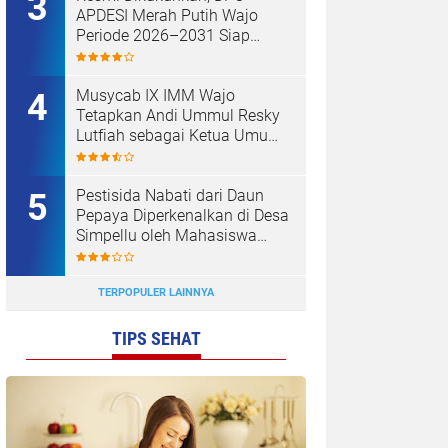
APDESI Merah Putih Wajo
Periode 2026–2031 Siap
Kawal Kemajuan Desa dan
Koperasi Merah Putih
Musycab IX IMM Wajo
Tetapkan Andi Ummul Resky
Lutfiah sebagai Ketua Umum
Terpilih
Pestisida Nabati dari Daun
Pepaya Diperkenalkan di Desa
Simpellu oleh Mahasiswa
KKN-T Unhas Gel-116
TERPOPULER LAINNYA
TIPS SEHAT