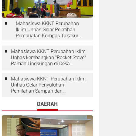
Mahasiswa KKNT Perubahan
Iklim Unhas Gelar Pelatihan
Pembuatan Kompos Takakura
di Desa Kaloling
Mahasiswa KKNT Perubahan Iklim
Unhas kembangkan "Rocket Stove"
Ramah Lingkungan di Desa
Kaloling
Mahasiswa KKNT Perubahan Iklim
Unhas Gelar Penyuluhan
Pemilahan Sampah dan
Penggunaan "Rocket Stove" di
Desa Kaloling
DAERAH