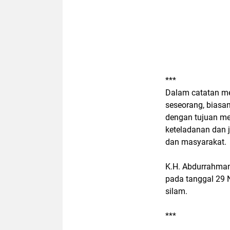
***
Dalam catatan med
seseorang, biasa
dengan tujuan me
keteladanan dan j
dan masyarakat.
K.H. Abdurrahman
pada tanggal 29 
silam.
***