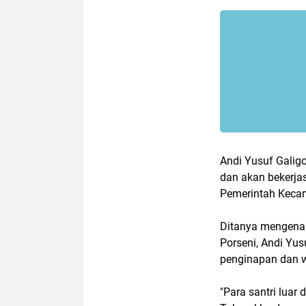
Andi Yusuf Galig
dan akan bekerja
Pemerintah Keca
Ditanya mengenai
Porseni, Andi Yu
penginapan dan w
"Para santri luar