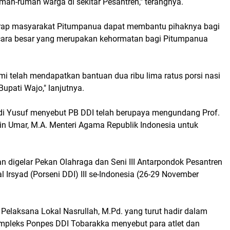
mah-rumah warga di sekitar Pesantren," terangnya.
arap masyarakat Pitumpanua dapat membantu pihaknya bagi
ara besar yang merupakan kehormatan bagi Pitumpanua
mi telah mendapatkan bantuan dua ribu lima ratus porsi nasi
Bupati Wajo," lanjutnya.
di Yusuf menyebut PB DDI telah berupaya mengundang Prof.
din Umar, M.A. Menteri Agama Republik Indonesia untuk
n digelar Pekan Olahraga dan Seni III Antarpondok Pesantren
Irsyad (Porseni DDI) III se-Indonesia (26-29 November
a Pelaksana Lokal Nasrullah, M.Pd. yang turut hadir dalam
pleks Ponpes DDI Tobarakka menyebut para atlet dan