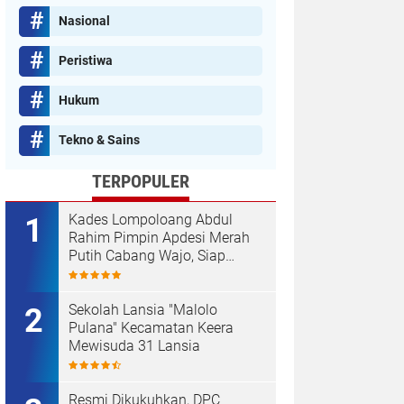
Nasional
Peristiwa
Hukum
Tekno & Sains
TERPOPULER
Kades Lompoloang Abdul
Rahim Pimpin Apdesi Merah
Putih Cabang Wajo, Siap
Kawal Koperasi Merah Putih
Sekolah Lansia "Malolo
Pulana" Kecamatan Keera
Mewisuda 31 Lansia
Resmi Dikukuhkan, DPC