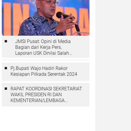
JMSI Pusat: Opini di Media
Bagian dari Kerja Pers,
Laporan USK Dinilai Salah
Tempat
Pj.Bupati Wajo Hadiri Rakor
Kesiapan Pilkada Serentak 2024
RAPAT KOORDINASI SEKRETARIAT
WAKIL PRESIDEN RI DAN
KEMENTERIAN/LEMBAGA
DENGAN PGGP PAPUA DAN
PAPUA BARAT MEMBAHAS
PERCEPATAN PEMBANGUNAN DI
TANAH PAPUA