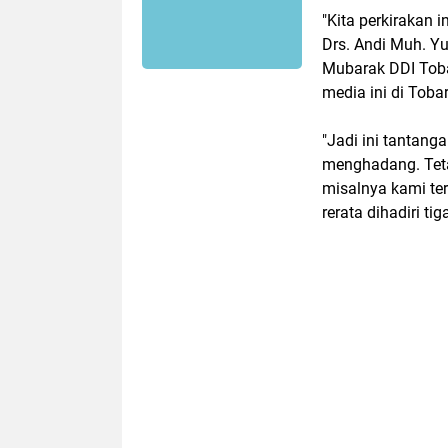
"Kita perkirakan i
Drs. Andi Muh. Yu
Mubarak DDI Toba
media ini di Toba
"Jadi ini tantan
menghadang. Teta
misalnya kami ter
rerata dihadiri ti