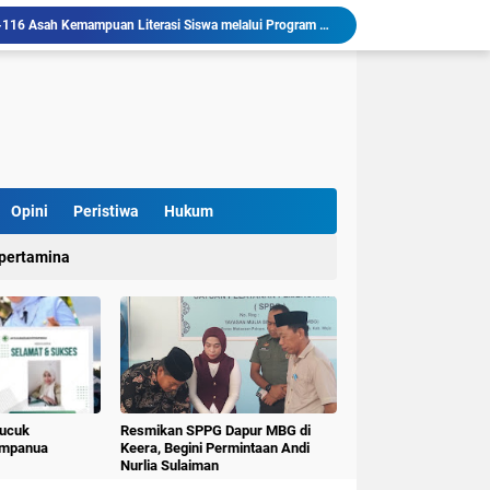
Mahasiswa KKN-T Literasi Unhas Laksanakan Kunjungan Literasi ke Rumah Baca Lo’mo Topejawa Bersama Siswa UPT SDN 66 Kajang
KKN-T Literasi Desa Topejawa Kelola dan Hias Rumah Baca, Upaya Hadirkan Ruang Literasi Menarik
llu, Diinisiasi oleh Mahasiswa KKN Unhas Gel.116
Mahasiswa KKN-T Unhas Gelombang 116 di Desa Simpellu Kembangkan Semprot Antinyamuk Alami
Pestisida Nabati dari Daun Pepaya Diperkenalkan di Desa Simpellu oleh Mahasiswa KKN-T Unhas Gel-116
Mahasiswa KKN Universitas Hasanuddin Tematik Literasi Gelombang 116 Latih Kreativitas Anak melalui Kegiatan Membuat Cerita Berbasis Buku Bacaan
Mahasiswa KKN-T Unhas Perluas Wawasan Siswa Lewat Program "Kunjungan Literasi" dan Pengenalan Perpustakaan Desa
Mahasiswa KKN-TID Unhas G-116 Desa Lalliseng Hadirkan Papan Informasi Pelayanan untuk Tingkatkan Akses Informasi Masyarakat
Opini
Peristiwa
Hukum
Pulana" Kecamatan Keera Mewisuda 31 Lansia
pertamina
KKN-T Literasi Unhas Gel-116 Asah Kemampuan Literasi Siswa melalui Program Kerja Menulis Cerita Berbasis Buku Bacaan
Pucuk
Resmikan SPPG Dapur MBG di
umpanua
Keera, Begini Permintaan Andi
Nurlia Sulaiman