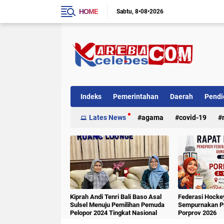
HOME
Sabtu
8•08•2026
Indeks
Pemerintahan
Daerah
Pendi
Internasional
Lates News
Kriminal
agama
covid-19
Kiprah Andi Tenri Bali Baso Asal
Federasi Hockey
Sulsel Menuju Pemilihan Pemuda
Sempurnakan Pa
Pelopor 2024 Tingkat Nasional
Porprov 2026