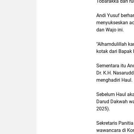
Tobarakka dan ru
Andi Yusuf berh
menyukseskan ac
dan Wajo ini.
"Alhamdulillah ka
kotak dari Bapak 
Sementara itu An
Dr. K.H. Nasarud
menghadiri Haul.
Sebelum Haul aka
Darud Dakwah wal 
2025).
Sekretaris Paniti
wawancara di Kom