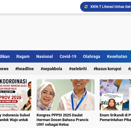
Ada Bank Sampah di Simpe
dikan
Ragam
Nasional
Covid-19
Olahraga
Kesehatan
Sekolah Lansia "Malolo 
news
headline
sepakbola
selebriti
kasus korupsi
 Indonesia Sulsel
Kongres PPPSI 2025 Daulat
Enam Srikandi di 
nlok Wajo untuk
Herman Dosen Bahasa Prancis
Pemerintahan Pit
UNY sebagai Ketua