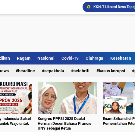
Ada Bank Sampah di Simpe
dikan
Ragam
Nasional
Covid-19
Olahraga
Kesehatan
news
headline
sepakbola
selebriti
kasus korupsi
 Indonesia Sulsel
Kongres PPPSI 2025 Daulat
Enam Srikandi di 
nlok Wajo untuk
Herman Dosen Bahasa Prancis
Pemerintahan Pit
UNY sebagai Ketua