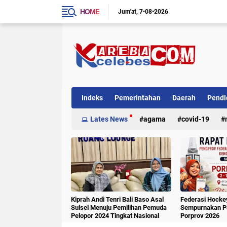
HOME
Jum'at
7•08•2026
Indeks
Pemerintahan
Daerah
Pendi
Internasional
Lates News
Kriminal
agama
covid-19
Kiprah Andi Tenri Bali Baso Asal
Federasi Hockey
Sulsel Menuju Pemilihan Pemuda
Sempurnakan Pa
Pelopor 2024 Tingkat Nasional
Porprov 2026