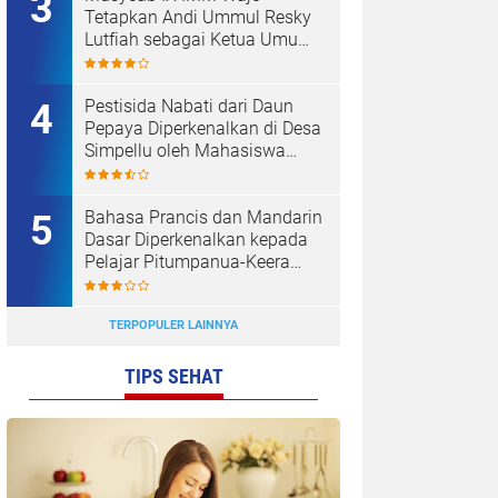
Tetapkan Andi Ummul Resky
Lutfiah sebagai Ketua Umum
Terpilih
Pestisida Nabati dari Daun
Pepaya Diperkenalkan di Desa
Simpellu oleh Mahasiswa
KKN-T Unhas Gel-116
Bahasa Prancis dan Mandarin
Dasar Diperkenalkan kepada
Pelajar Pitumpanua-Keera
oleh Mahasiswa KKN Unhas
di Wajo
TERPOPULER LAINNYA
TIPS SEHAT