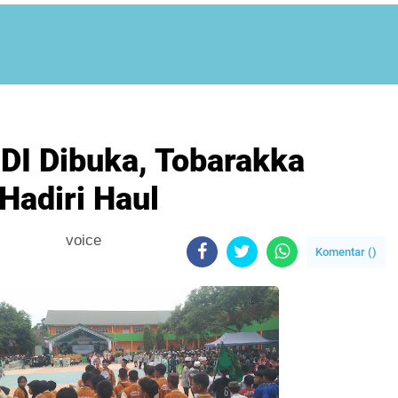
DDI Dibuka, Tobarakka
adiri Haul
voice
Komentar (
)