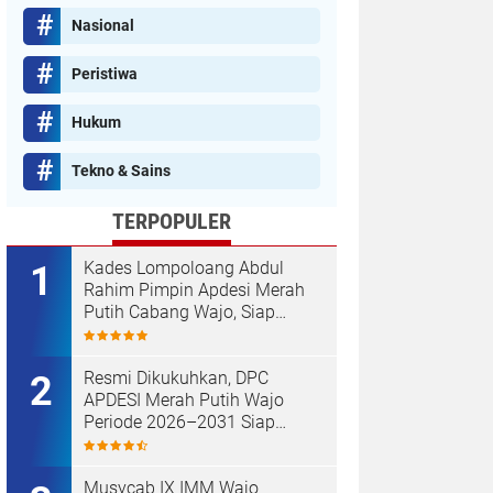
Nasional
Peristiwa
Hukum
Tekno & Sains
TERPOPULER
Kades Lompoloang Abdul
Rahim Pimpin Apdesi Merah
Putih Cabang Wajo, Siap
Kawal Koperasi Merah Putih
Resmi Dikukuhkan, DPC
APDESI Merah Putih Wajo
Periode 2026–2031 Siap
Kawal Kemajuan Desa dan
Koperasi Merah Putih
Musycab IX IMM Wajo