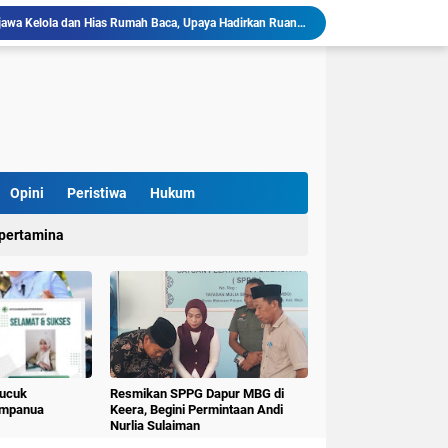
llu, Diinisiasi oleh Mahasiswa KKN Unhas Gel.116
Mahasiswa KKN-T Unhas Gelombang 116 di Desa Simpellu Kembangkan Semprot Antinyamuk Alami
Pestisida Nabati dari Daun Pepaya Diperkenalkan di Desa Simpellu oleh Mahasiswa KKN-T Unhas Gel-116
Mahasiswa KKN Universitas Hasanuddin Tematik Literasi Gelombang 116 Latih Kreativitas Anak melalui Kegiatan Membuat Cerita Berbasis Buku Bacaan
Mahasiswa KKN-T Unhas Perluas Wawasan Siswa Lewat Program "Kunjungan Literasi" dan Pengenalan Perpustakaan Desa
Sulap Belajar Jadi Seru, KKN-T Unhas Gel.116 Kenalkan Literasi Digital dan Kolase di UPT SDN 112 Inpres Bontomanai
Mahasiswa KKNT Perubahan Iklim Unhas Gelar Pelatihan Pembuatan Kompos Takakura di Desa Kaloling
KKN-T Literasi Unhas Gel-116 Asah Kemampuan Literasi Siswa melalui Program Kerja Menulis Cerita Berbasis Buku Bacaan
Opini
Peristiwa
Hukum
Mahasiswa KKN-T Literasi Unhas Laksanakan Kunjungan Literasi ke Rumah Baca Lo’mo Topejawa Bersama Siswa UPT SDN 66 Kajang
pertamina
KKN-T Literasi Desa Topejawa Kelola dan Hias Rumah Baca, Upaya Hadirkan Ruang Literasi Menarik
Pucuk
Resmikan SPPG Dapur MBG di
umpanua
Keera, Begini Permintaan Andi
Nurlia Sulaiman