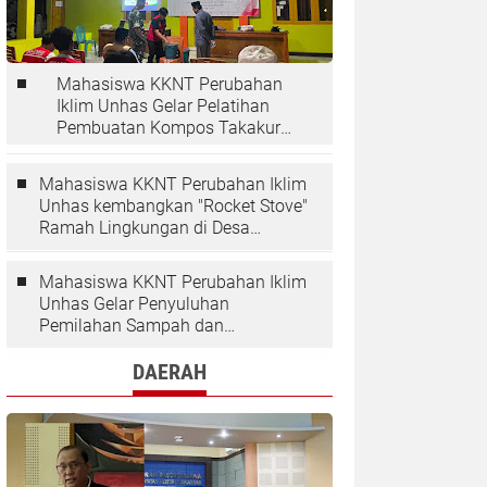
Mahasiswa KKNT Perubahan
Iklim Unhas Gelar Pelatihan
Pembuatan Kompos Takakura
di Desa Kaloling
Mahasiswa KKNT Perubahan Iklim
Unhas kembangkan "Rocket Stove"
Ramah Lingkungan di Desa
Kaloling
Mahasiswa KKNT Perubahan Iklim
Unhas Gelar Penyuluhan
Pemilahan Sampah dan
Penggunaan "Rocket Stove" di
Desa Kaloling
DAERAH