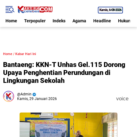
Kamis
6•08•2026
Home
Terpopuler
Indeks
Agama
Headline
Hukum
Home
/
Kabar Hari Ini
Bantaeng: KKN-T Unhas Gel.115 Dorong
Upaya Penghentian Perundungan di
Lingkungan Sekolah
Admin
voice
Kamis, 29 Januari 2026