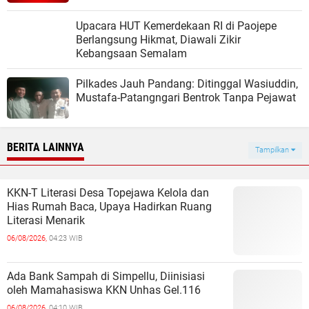
Upacara HUT Kemerdekaan RI di Paojepe
Berlangsung Hikmat, Diawali Zikir
Kebangsaan Semalam
Pilkades Jauh Pandang: Ditinggal Wasiuddin,
Mustafa-Patangngari Bentrok Tanpa Pejawat
BERITA LAINNYA
Tampilkan
KKN-T Literasi Desa Topejawa Kelola dan
Hias Rumah Baca, Upaya Hadirkan Ruang
Literasi Menarik
06/08/2026,
04:23 WIB
Ada Bank Sampah di Simpellu, Diinisiasi
oleh Mamahasiswa KKN Unhas Gel.116
06/08/2026,
04:10 WIB