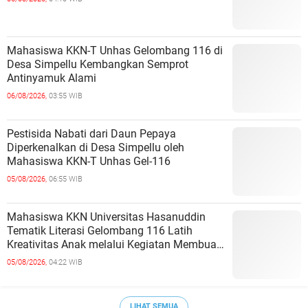
Mahasiswa KKN-T Unhas Gelombang 116 di
Desa Simpellu Kembangkan Semprot
Antinyamuk Alami
06/08/2026,
03:55 WIB
Pestisida Nabati dari Daun Pepaya
Diperkenalkan di Desa Simpellu oleh
Mahasiswa KKN-T Unhas Gel-116
05/08/2026,
06:55 WIB
Mahasiswa KKN Universitas Hasanuddin
Tematik Literasi Gelombang 116 Latih
Kreativitas Anak melalui Kegiatan Membuat
Cerita Berbasis Buku Bacaan
05/08/2026,
04:22 WIB
LIHAT SEMUA