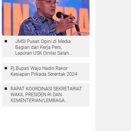
JMSI Pusat: Opini di Media
Bagian dari Kerja Pers,
Laporan USK Dinilai Salah
Tempat
Pj.Bupati Wajo Hadiri Rakor
Kesiapan Pilkada Serentak 2024
RAPAT KOORDINASI SEKRETARIAT
WAKIL PRESIDEN RI DAN
KEMENTERIAN/LEMBAGA
DENGAN PGGP PAPUA DAN
PAPUA BARAT MEMBAHAS
PERCEPATAN PEMBANGUNAN DI
TANAH PAPUA