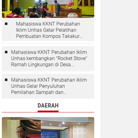
Mahasiswa KKNT Perubahan
Iklim Unhas Gelar Pelatihan
Pembuatan Kompos Takakura
di Desa Kaloling
Mahasiswa KKNT Perubahan Iklim
Unhas kembangkan "Rocket Stove"
Ramah Lingkungan di Desa
Kaloling
Mahasiswa KKNT Perubahan Iklim
Unhas Gelar Penyuluhan
Pemilahan Sampah dan
Penggunaan "Rocket Stove" di
Desa Kaloling
DAERAH