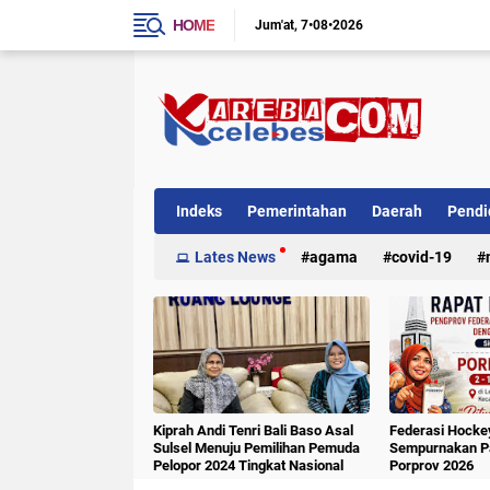
HOME
Jum'at
7•08•2026
Indeks
Pemerintahan
Daerah
Pendi
Internasional
Lates News
Kriminal
agama
covid-19
Kiprah Andi Tenri Bali Baso Asal
Federasi Hockey
Sulsel Menuju Pemilihan Pemuda
Sempurnakan Pa
Pelopor 2024 Tingkat Nasional
Porprov 2026