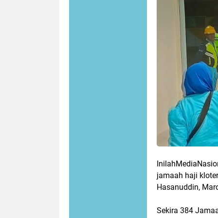
InilahMediaNasio
jamaah haji klote
Hasanuddin, Maro
Sekira 384 Jamaah