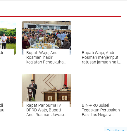
di
Bupati Wajo, Andi
Bupati Wajo, Andi
Rosman, hadiri
Rosman menjemput
kegiatan Pengukuhan
ratusan jamaah haji
 Sipil
dan Pelantikan Badan
kloter 4 asal
ngkup
Pengurus Wilayah
Kabupaten Wajo di
Kerukunan Keluarga
Bandara
o
Wajo Provinsi
Internasional Sultan
tif
Kalimantan Timur
Hasanuddin
eskan
(BPW KKW Kaltim)
nsus
yang digelar di GOR
yang
Segiri, Kota
eh
Samarinda
di
Rapat Paripurna IV
BIN-PRO Sulsel
tistik
jau
DPRD Wajo, Bupati
Tegaskan Perusakan
Andi Rosman Jawab
Fasilitas Negara
paten
Pandangan Fraksi
Murni Pidana,
Soal Ranperda
Terpisah dari
siapan
Perangkat Daerah
Substansi Aksi
Tampilkan