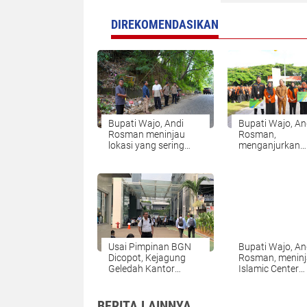
DIREKOMENDASIKAN
Bupati Wajo, Andi
Bupati Wajo, An
Rosman meninjau
Rosman,
lokasi yang sering
menganjurkan
mengalami longsor di
seluruh Aparatur
Jalan Srikaya, Kota
Negara (ASN) li
Sengkang, Kabupaten
Pemerintah
Wajo
Kabupaten Waj
berpartisipasi ak
dalam menyuks
pelaksanaan Se
Ekonomi 2026 
dilaksanakan ol
Usai Pimpinan BGN
Bupati Wajo, An
Badan Pusat Sta
Dicopot, Kejagung
Rosman, menin
(BPS).
Geledah Kantor
Islamic Center
Badan Gizi Nasional
Palaguna Kabu
Wajo guna
memastikan ke
BERITA LAINNYA