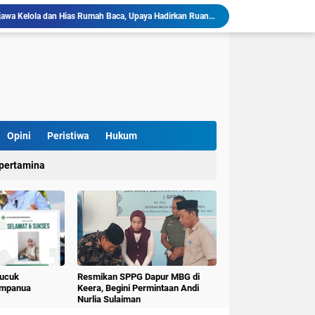
llu, Diinisiasi oleh Mahasiswa KKN Unhas Gel.116
Mahasiswa KKN-T Unhas Gelombang 116 di Desa Simpellu Kembangkan Semprot Antinyamuk Alami
Pestisida Nabati dari Daun Pepaya Diperkenalkan di Desa Simpellu oleh Mahasiswa KKN-T Unhas Gel-116
Mahasiswa KKN Universitas Hasanuddin Tematik Literasi Gelombang 116 Latih Kreativitas Anak melalui Kegiatan Membuat Cerita Berbasis Buku Bacaan
Mahasiswa KKN-T Unhas Perluas Wawasan Siswa Lewat Program "Kunjungan Literasi" dan Pengenalan Perpustakaan Desa
Sulap Belajar Jadi Seru, KKN-T Unhas Gel.116 Kenalkan Literasi Digital dan Kolase di UPT SDN 112 Inpres Bontomanai
Mahasiswa KKNT Perubahan Iklim Unhas Gelar Pelatihan Pembuatan Kompos Takakura di Desa Kaloling
KKN-T Literasi Unhas Gel-116 Asah Kemampuan Literasi Siswa melalui Program Kerja Menulis Cerita Berbasis Buku Bacaan
Opini
Peristiwa
Hukum
Mahasiswa KKN-T Literasi Unhas Laksanakan Kunjungan Literasi ke Rumah Baca Lo’mo Topejawa Bersama Siswa UPT SDN 66 Kajang
pertamina
KKN-T Literasi Desa Topejawa Kelola dan Hias Rumah Baca, Upaya Hadirkan Ruang Literasi Menarik
Pucuk
Resmikan SPPG Dapur MBG di
umpanua
Keera, Begini Permintaan Andi
Nurlia Sulaiman