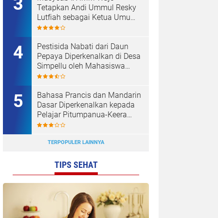
Tetapkan Andi Ummul Resky
Lutfiah sebagai Ketua Umum
Terpilih
Pestisida Nabati dari Daun
Pepaya Diperkenalkan di Desa
Simpellu oleh Mahasiswa
KKN-T Unhas Gel-116
Bahasa Prancis dan Mandarin
Dasar Diperkenalkan kepada
Pelajar Pitumpanua-Keera
oleh Mahasiswa KKN Unhas
di Wajo
TERPOPULER LAINNYA
TIPS SEHAT