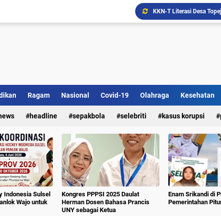
Ada Bank Sampah di Simpe
dikan
Ragam
Nasional
Covid-19
Olahraga
Kesehatan
news
headline
sepakbola
selebriti
kasus korupsi
 Indonesia Sulsel
Kongres PPPSI 2025 Daulat
Enam Srikandi di 
nlok Wajo untuk
Herman Dosen Bahasa Prancis
Pemerintahan Pit
UNY sebagai Ketua