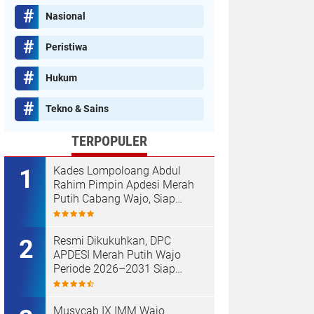
Nasional
Peristiwa
Hukum
Tekno & Sains
TERPOPULER
Kades Lompoloang Abdul
Rahim Pimpin Apdesi Merah
Putih Cabang Wajo, Siap
Kawal Koperasi Merah Putih
Resmi Dikukuhkan, DPC
APDESI Merah Putih Wajo
Periode 2026–2031 Siap
Kawal Kemajuan Desa dan
Koperasi Merah Putih
Musycab IX IMM Wajo