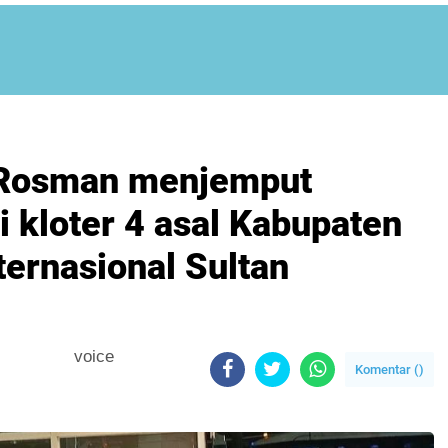
i Rosman menjemput
i kloter 4 asal Kabupaten
ternasional Sultan
voice
Komentar (
)