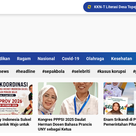
Ada Bank Sampah di Simpe
dikan
Ragam
Nasional
Covid-19
Olahraga
Kesehatan
news
headline
sepakbola
selebriti
kasus korupsi
 Indonesia Sulsel
Kongres PPPSI 2025 Daulat
Enam Srikandi di 
nlok Wajo untuk
Herman Dosen Bahasa Prancis
Pemerintahan Pit
UNY sebagai Ketua