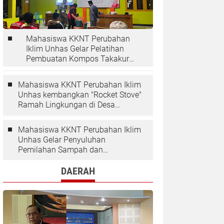
Mahasiswa KKNT Perubahan
Iklim Unhas Gelar Pelatihan
Pembuatan Kompos Takakura
di Desa Kaloling
Mahasiswa KKNT Perubahan Iklim
Unhas kembangkan "Rocket Stove"
Ramah Lingkungan di Desa
Kaloling
Mahasiswa KKNT Perubahan Iklim
Unhas Gelar Penyuluhan
Pemilahan Sampah dan
Penggunaan "Rocket Stove" di
Desa Kaloling
DAERAH