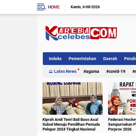
HOME
Kamis
6•08•2026
Indeks
Pemerintahan
Daerah
Pendi
Internasional
Lates News
Kriminal
agama
covid-19
Kiprah Andi Tenri Bali Baso Asal
Federasi Hockey
Sulsel Menuju Pemilihan Pemuda
Sempurnakan Pa
Pelopor 2024 Tingkat Nasional
Porprov 2026