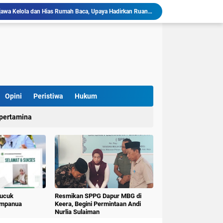
llu, Diinisiasi oleh Mahasiswa KKN Unhas Gel.116
Mahasiswa KKN-T Unhas Gelombang 116 di Desa Simpellu Kembangkan Semprot Antinyamuk Alami
Pestisida Nabati dari Daun Pepaya Diperkenalkan di Desa Simpellu oleh Mahasiswa KKN-T Unhas Gel-116
Mahasiswa KKN Universitas Hasanuddin Tematik Literasi Gelombang 116 Latih Kreativitas Anak melalui Kegiatan Membuat Cerita Berbasis Buku Bacaan
Mahasiswa KKN-T Unhas Perluas Wawasan Siswa Lewat Program "Kunjungan Literasi" dan Pengenalan Perpustakaan Desa
Sulap Belajar Jadi Seru, KKN-T Unhas Gel.116 Kenalkan Literasi Digital dan Kolase di UPT SDN 112 Inpres Bontomanai
Mahasiswa KKNT Perubahan Iklim Unhas Gelar Pelatihan Pembuatan Kompos Takakura di Desa Kaloling
KKN-T Literasi Unhas Gel-116 Asah Kemampuan Literasi Siswa melalui Program Kerja Menulis Cerita Berbasis Buku Bacaan
Opini
Peristiwa
Hukum
Mahasiswa KKN-T Literasi Unhas Laksanakan Kunjungan Literasi ke Rumah Baca Lo’mo Topejawa Bersama Siswa UPT SDN 66 Kajang
pertamina
KKN-T Literasi Desa Topejawa Kelola dan Hias Rumah Baca, Upaya Hadirkan Ruang Literasi Menarik
Pucuk
Resmikan SPPG Dapur MBG di
umpanua
Keera, Begini Permintaan Andi
Nurlia Sulaiman