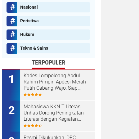
Nasional
Peristiwa
Hukum
Tekno & Sains
TERPOPULER
Kades Lompoloang Abdul
Rahim Pimpin Apdesi Merah
Putih Cabang Wajo, Siap
Kawal Koperasi Merah Putih
Mahasiswa KKN-T Literasi
Unhas Dorong Peningkatan
Literasi dengan Kegiatan
Membaca Nyaring dan Cerdas
Mengulas Buku di UPT SDN
66 Kajang
Resmi Dikukuhkan, DPC