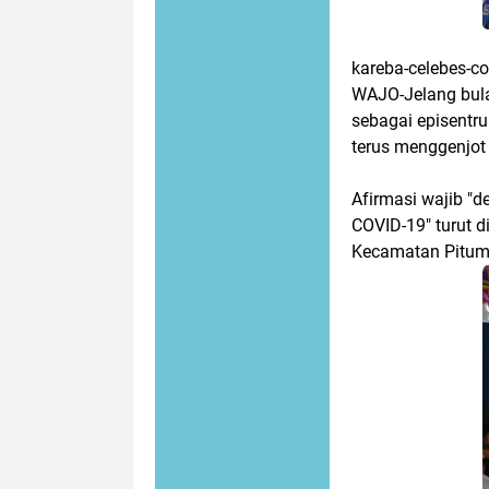
kareba-celebes-c
WAJO-Jelang bula
sebagai episentr
terus menggenjo
Afirmasi wajib "
COVID-19" turut 
Kecamatan Pitump