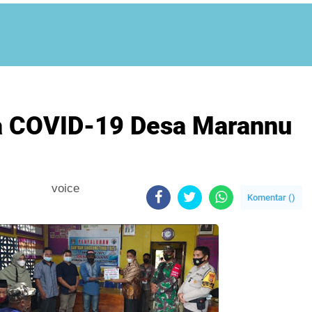
a COVID-19 Desa Marannu
voice
Komentar (
)