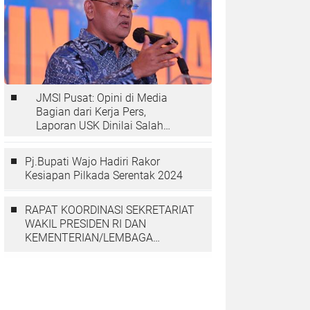
JMSI Pusat: Opini di Media
Bagian dari Kerja Pers,
Laporan USK Dinilai Salah
Tempat
Pj.Bupati Wajo Hadiri Rakor
Kesiapan Pilkada Serentak 2024
RAPAT KOORDINASI SEKRETARIAT
WAKIL PRESIDEN RI DAN
KEMENTERIAN/LEMBAGA
DENGAN PGGP PAPUA DAN
PAPUA BARAT MEMBAHAS
PERCEPATAN PEMBANGUNAN DI
TANAH PAPUA