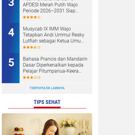
APDESI Merah Putih Wajo
Periode 2026–2031 Siap
Kawal Kemajuan Desa dan
Koperasi Merah Putih
Musycab IX IMM Wajo
Tetapkan Andi Ummul Resky
Lutfiah sebagai Ketua Umum
Terpilih
Bahasa Prancis dan Mandarin
Dasar Diperkenalkan kepada
Pelajar Pitumpanua-Keera
oleh Mahasiswa KKN Unhas
di Wajo
TERPOPULER LAINNYA
TIPS SEHAT