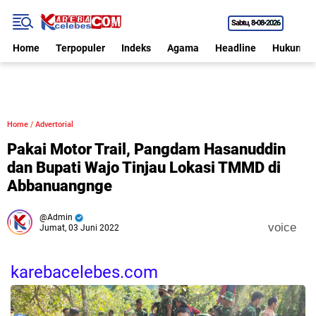
Sabtu
8•08•2026
Home
Terpopuler
Indeks
Agama
Headline
Hukum
Home
/
Advertorial
Pakai Motor Trail, Pangdam Hasanuddin
dan Bupati Wajo Tinjau Lokasi TMMD di
Abbanuangnge
Admin
voice
Jumat, 03 Juni 2022
karebacelebes.com