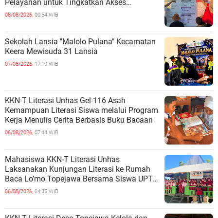
Pelayanan untuk Tingkatkan Akses
Informasi Masyarakat
08/08/2026,
00:54 WIB
Sekolah Lansia "Malolo Pulana" Kecamatan
Keera Mewisuda 31 Lansia
07/08/2026,
17:10 WIB
KKN-T Literasi Unhas Gel-116 Asah
Kemampuan Literasi Siswa melalui Program
Kerja Menulis Cerita Berbasis Buku Bacaan
06/08/2026,
07:44 WIB
Mahasiswa KKN-T Literasi Unhas
Laksanakan Kunjungan Literasi ke Rumah
Baca Lo’mo Topejawa Bersama Siswa UPT
SDN 66 Kajang
06/08/2026,
04:35 WIB