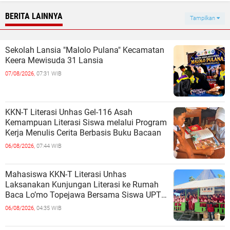
BERITA LAINNYA
Tampilkan
Sekolah Lansia "Malolo Pulana" Kecamatan
Keera Mewisuda 31 Lansia
07/08/2026,
07:31 WIB
KKN-T Literasi Unhas Gel-116 Asah
Kemampuan Literasi Siswa melalui Program
Kerja Menulis Cerita Berbasis Buku Bacaan
06/08/2026,
07:44 WIB
Mahasiswa KKN-T Literasi Unhas
Laksanakan Kunjungan Literasi ke Rumah
Baca Lo’mo Topejawa Bersama Siswa UPT
SDN 66 Kajang
06/08/2026,
04:35 WIB