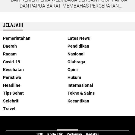
DAN PAPUA BARAT MEMBAHAS PERCEPATAN
PEMBANGUNAN DI TANAH PAPUA
JELAJAHI
Pemerintahan
Lates News
Daerah
Pendidikan
Ragam
Nasional
Covid-19
Olahraga
Kesehatan
Opini
Peristiwa
Hukum
Headline
Internasional
Tips Sehat
Tekno & Sains
Selebriti
Kecantikan
Travel
ABOUT US
SOP
Kode Etik
Pedoman
Redaksi