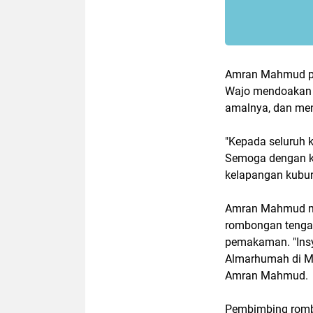
Amran Mahmud pu
Wajo mendoakan 
amalnya, dan men
"Kepada seluruh 
Semoga dengan ke
kelapangan kuburn
Amran Mahmud m
rombongan tengah
pemakaman. "Insy
Almarhumah di M
Amran Mahmud.
Pembimbing romb