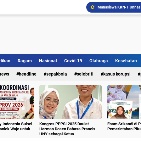
dikan
Ragam
Nasional
Covid-19
Olahraga
Kesehatan
news
headline
sepakbola
selebriti
kasus korupsi
Ada Bank Sampah di Simpe
 Indonesia Sulsel
Kongres PPPSI 2025 Daulat
Enam Srikandi di 
nlok Wajo untuk
Herman Dosen Bahasa Prancis
Pemerintahan Pit
UNY sebagai Ketua