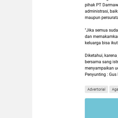
pihak PT Darmaw
administrasi, bai
maupun persurata
"Jika semua suda
dan memakamkan B
keluarga bisa ik
Diketahui, karen
bersama sang istr
menyampaikan uca
Penyunting : Gu
Advertorial
Ag