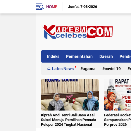
HOME
Jum'at
7•08•2026
Indeks
Pemerintahan
Daerah
Pendi
Internasional
Lates News
Kriminal
agama
covid-19
Kiprah Andi Tenri Bali Baso Asal
Federasi Hockey
Sulsel Menuju Pemilihan Pemuda
Sempurnakan Pa
Pelopor 2024 Tingkat Nasional
Porprov 2026