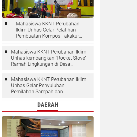
Mahasiswa KKNT Perubahan
Iklim Unhas Gelar Pelatihan
Pembuatan Kompos Takakura
di Desa Kaloling
Mahasiswa KKNT Perubahan Iklim
Unhas kembangkan "Rocket Stove"
Ramah Lingkungan di Desa
Kaloling
Mahasiswa KKNT Perubahan Iklim
Unhas Gelar Penyuluhan
Pemilahan Sampah dan
Penggunaan "Rocket Stove" di
Desa Kaloling
DAERAH