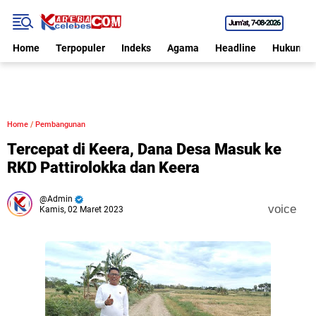
Jum'at
7•08•2026
Home
Terpopuler
Indeks
Agama
Headline
Hukum
Home
/
Pembangunan
Tercepat di Keera, Dana Desa Masuk ke
RKD Pattirolokka dan Keera
Admin
voice
Kamis, 02 Maret 2023