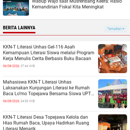
Wabup Wajo saat Musrenbang Keera: Rasio
Kemandirian Fiskal Kita Meningkat
BERITA LAINNYA
Tampilkan
KKN-T Literasi Unhas Gel-116 Asah
Kemampuan Literasi Siswa melalui Program
Kerja Menulis Cerita Berbasis Buku Bacaan
06/08/2026,
07:44 WIB
Mahasiswa KKN-T Literasi Unhas
Laksanakan Kunjungan Literasi ke Rumah
Baca Lo’mo Topejawa Bersama Siswa UPT
SDN 66 Kajang
06/08/2026,
04:35 WIB
KKN-T Literasi Desa Topejawa Kelola dan
Hias Rumah Baca, Upaya Hadirkan Ruang
Literasi Menarik