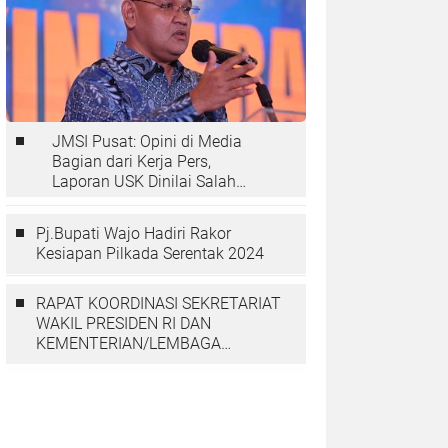
JMSI Pusat: Opini di Media
Bagian dari Kerja Pers,
Laporan USK Dinilai Salah
Tempat
Pj.Bupati Wajo Hadiri Rakor
Kesiapan Pilkada Serentak 2024
RAPAT KOORDINASI SEKRETARIAT
WAKIL PRESIDEN RI DAN
KEMENTERIAN/LEMBAGA
DENGAN PGGP PAPUA DAN
PAPUA BARAT MEMBAHAS
PERCEPATAN PEMBANGUNAN DI
TANAH PAPUA