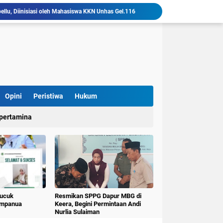
llu, Diinisiasi oleh Mahasiswa KKN Unhas Gel.116
Mahasiswa KKN-T Unhas Gelombang 116 di Desa Simpellu Kembangkan Semprot Antinyamuk Alami
Pestisida Nabati dari Daun Pepaya Diperkenalkan di Desa Simpellu oleh Mahasiswa KKN-T Unhas Gel-116
Mahasiswa KKN Universitas Hasanuddin Tematik Literasi Gelombang 116 Latih Kreativitas Anak melalui Kegiatan Membuat Cerita Berbasis Buku Bacaan
Mahasiswa KKN-T Unhas Perluas Wawasan Siswa Lewat Program "Kunjungan Literasi" dan Pengenalan Perpustakaan Desa
Sulap Belajar Jadi Seru, KKN-T Unhas Gel.116 Kenalkan Literasi Digital dan Kolase di UPT SDN 112 Inpres Bontomanai
Pulana" Kecamatan Keera Mewisuda 31 Lansia
KKN-T Literasi Unhas Gel-116 Asah Kemampuan Literasi Siswa melalui Program Kerja Menulis Cerita Berbasis Buku Bacaan
Opini
Peristiwa
Hukum
Mahasiswa KKN-T Literasi Unhas Laksanakan Kunjungan Literasi ke Rumah Baca Lo’mo Topejawa Bersama Siswa UPT SDN 66 Kajang
pertamina
KKN-T Literasi Desa Topejawa Kelola dan Hias Rumah Baca, Upaya Hadirkan Ruang Literasi Menarik
Pucuk
Resmikan SPPG Dapur MBG di
umpanua
Keera, Begini Permintaan Andi
Nurlia Sulaiman