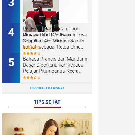
Pestisida Nabati dari Daun
Musycab IX IMM Wajo
Pepaya Diperkenalkan di Desa
Tetapkan Andi Ummul Resky
Simpellu oleh Mahasiswa
Lutfiah sebagai Ketua Umum
KKN-T Unhas Gel-116
Terpilih
Bahasa Prancis dan Mandarin
Dasar Diperkenalkan kepada
Pelajar Pitumpanua-Keera
oleh Mahasiswa KKN Unhas
di Wajo
TERPOPULER LAINNYA
TIPS SEHAT