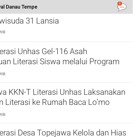
0
ival Danau Tempe
Lansia "Malolo Pulana" Kecamatan
wisuda 31 Lansia
WIB
erasi Unhas Gel-116 Asah
n Literasi Siswa melalui Program
ulis Cerita Berbasis Buku Bacaan
WIB
a KKN-T Literasi Unhas Laksanakan
n Literasi ke Rumah Baca Lo’mo
 Bersama Siswa UPT SDN 66 Kajang
WIB
erasi Desa Topejawa Kelola dan Hias