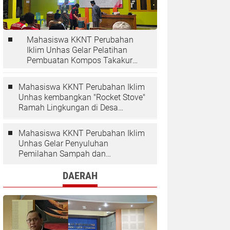
Mahasiswa KKNT Perubahan
Iklim Unhas Gelar Pelatihan
Pembuatan Kompos Takakura
di Desa Kaloling
Mahasiswa KKNT Perubahan Iklim
Unhas kembangkan "Rocket Stove"
Ramah Lingkungan di Desa
Kaloling
Mahasiswa KKNT Perubahan Iklim
Unhas Gelar Penyuluhan
Pemilahan Sampah dan
Penggunaan "Rocket Stove" di
Desa Kaloling
DAERAH