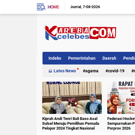
HOME
Jum'at
7•08•2026
Indeks
Pemerintahan
Daerah
Pendi
Internasional
Lates News
Kriminal
agama
covid-19
Kiprah Andi Tenri Bali Baso Asal
Federasi Hockey
Sulsel Menuju Pemilihan Pemuda
Sempurnakan Pa
Pelopor 2024 Tingkat Nasional
Porprov 2026