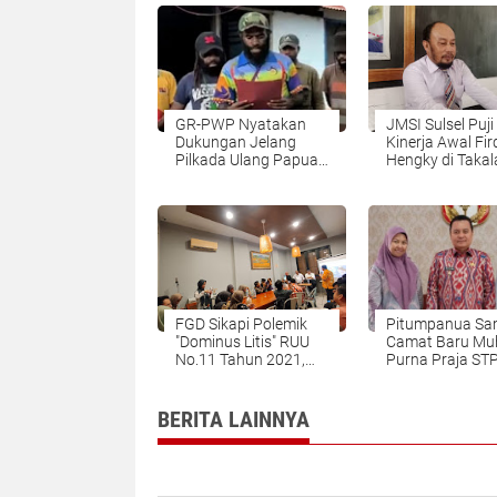
GR-PWP Nyatakan
JMSI Sulsel Puji
Dukungan Jelang
Kinerja Awal Fi
Pilkada Ulang Papua,
Hengky di Takal
Serukan Demokrasi
Damai dan Bersih
FGD Sikapi Polemik
Pitumpanua Sa
"Dominus Litis" RUU
Camat Baru Muh
No.11 Tahun 2021,
Purna Praja ST
Hadirkan 4 Pakar!
Kembali Jadi Pil
BERITA LAINNYA