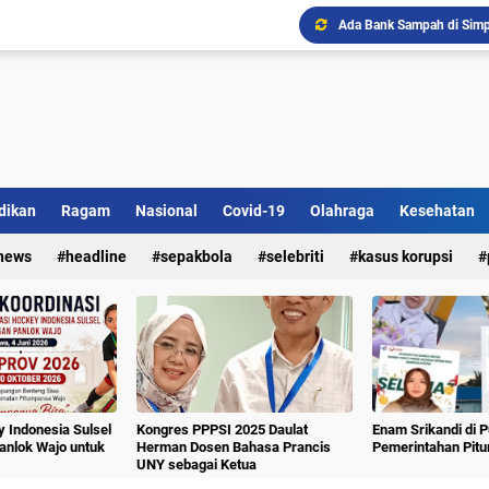
Ada Bank Sampah di Simpe
Sekolah Lansia "Malolo 
dikan
Ragam
Nasional
Covid-19
Olahraga
Kesehatan
news
headline
sepakbola
selebriti
kasus korupsi
 Indonesia Sulsel
Kongres PPPSI 2025 Daulat
Enam Srikandi di 
nlok Wajo untuk
Herman Dosen Bahasa Prancis
Pemerintahan Pit
UNY sebagai Ketua