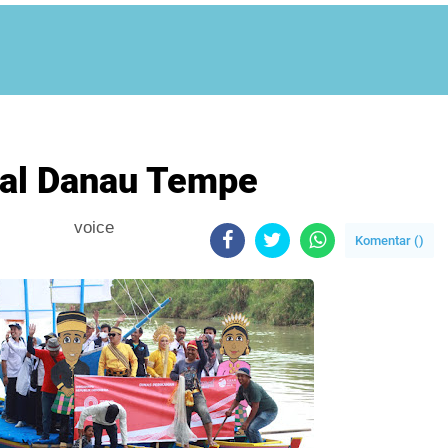
val Danau Tempe
voice
Komentar (
)