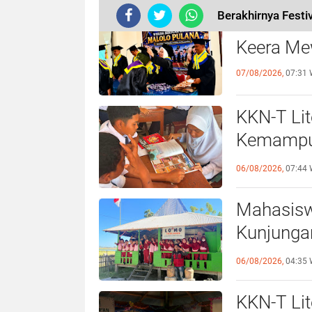
Berakhirnya Fest
Sekolah 
Keera Me
07/08/2026,
07:31 
KKN-T Lit
Kemampua
Kerja Men
06/08/2026,
07:44 
Mahasisw
Kunjunga
Topejawa
06/08/2026,
04:35 
KKN-T Lit