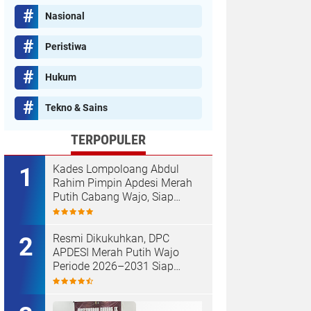
Nasional
Peristiwa
Hukum
Tekno & Sains
TERPOPULER
Kades Lompoloang Abdul
Rahim Pimpin Apdesi Merah
Putih Cabang Wajo, Siap
Kawal Koperasi Merah Putih
Resmi Dikukuhkan, DPC
APDESI Merah Putih Wajo
Periode 2026–2031 Siap
Kawal Kemajuan Desa dan
Koperasi Merah Putih