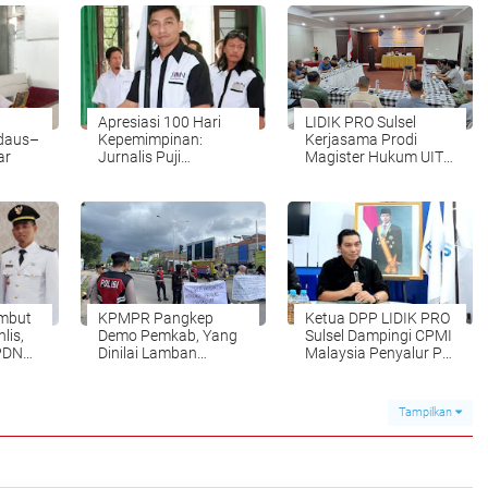
Apresiasi 100 Hari
LIDIK PRO Sulsel
rdaus–
Kepemimpinan:
Kerjasama Prodi
ar
Jurnalis Puji
Magister Hukum UIT
Terobosan Bupati-
Gelar Workshop,
Wabup Takalar
Dorong Tak Ciptakan
Potensi Pelemahan
Lembaga Tertentu!
mbut
KPMPR Pangkep
Ketua DPP LIDIK PRO
lis,
Demo Pemkab, Yang
Sulsel Dampingi CPMI
PDN
Dinilai Lamban
Malaysia Penyalur PT.
ihan
Selesaikan 3 Sektor?
Bumi Mas Antarnusa
Tampilkan