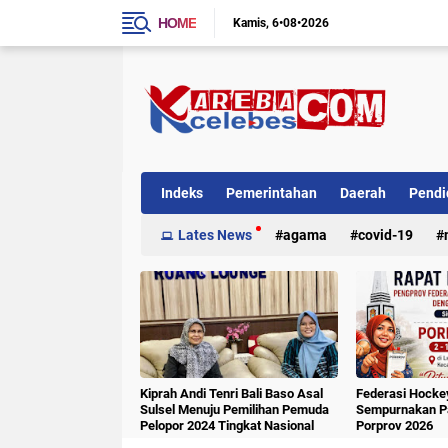
HOME
Kamis
6•08•2026
Indeks
Pemerintahan
Daerah
Pendi
Internasional
Lates News
Kriminal
agama
covid-19
Kiprah Andi Tenri Bali Baso Asal
Federasi Hockey
Sulsel Menuju Pemilihan Pemuda
Sempurnakan Pa
Pelopor 2024 Tingkat Nasional
Porprov 2026