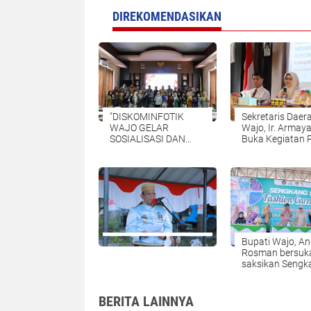
DIREKOMENDASIKAN
"DISKOMINFOTIK
Sekretaris Daer
WAJO GELAR
Wajo, Ir. Armaya
SOSIALISASI DAN
Buka Kegiatan 
PENDAMPINGAN
Dorong Transpa
TEKNIS BAGI
dan Pelayanan
PENGELOLA
Informasi Publi
LAYANAN SP4N-
LAPOR!”
Bupati Wajo, An
Rosman bersuka
saksikan Sengk
Silk Fashion Ka
sebagai rangka
Festival Danau
BERITA LAINNYA
(FDT) 2025.