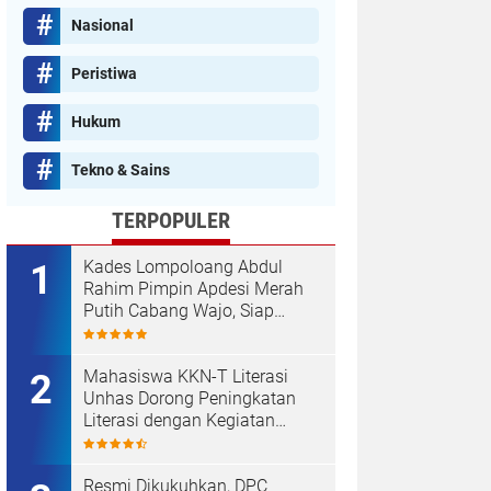
Nasional
Peristiwa
Hukum
Tekno & Sains
TERPOPULER
Kades Lompoloang Abdul
Rahim Pimpin Apdesi Merah
Putih Cabang Wajo, Siap
Kawal Koperasi Merah Putih
Mahasiswa KKN-T Literasi
Unhas Dorong Peningkatan
Literasi dengan Kegiatan
Membaca Nyaring dan Cerdas
Mengulas Buku di UPT SDN
66 Kajang
Resmi Dikukuhkan, DPC