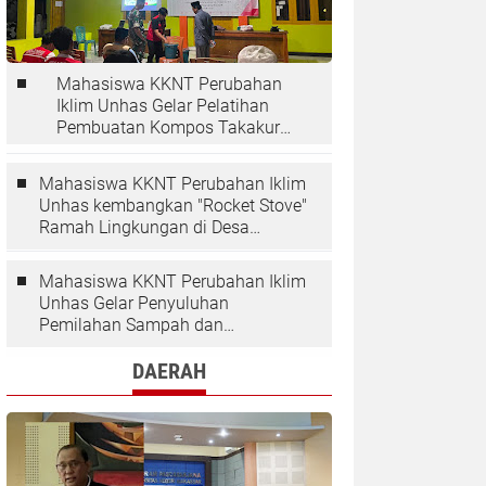
Mahasiswa KKNT Perubahan
Iklim Unhas Gelar Pelatihan
Pembuatan Kompos Takakura
di Desa Kaloling
Mahasiswa KKNT Perubahan Iklim
Unhas kembangkan "Rocket Stove"
Ramah Lingkungan di Desa
Kaloling
Mahasiswa KKNT Perubahan Iklim
Unhas Gelar Penyuluhan
Pemilahan Sampah dan
Penggunaan "Rocket Stove" di
Desa Kaloling
DAERAH