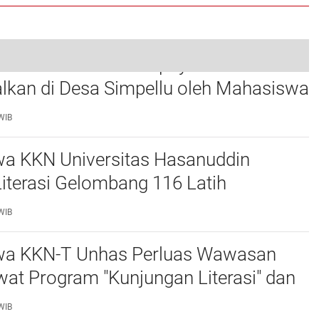
 Nabati dari Daun Pepaya
Yunus Panaungi Gelar Reses Terakhir di Desa Simpursia, Warga Curahkan Aspirasi dan Harapan
lkan di Desa Simpellu oleh Mahasiswa
0
has Gel-116
WIB
a KKN Universitas Hasanuddin
iterasi Gelombang 116 Latih
as Anak melalui Kegiatan Membuat
WIB
rbasis Buku Bacaan
a KKN-T Unhas Perluas Wawasan
at Program "Kunjungan Literasi" dan
an Perpustakaan Desa
WIB