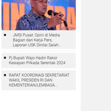
JMSI Pusat: Opini di Media
Bagian dari Kerja Pers,
Laporan USK Dinilai Salah
Tempat
Pj.Bupati Wajo Hadiri Rakor
Kesiapan Pilkada Serentak 2024
RAPAT KOORDINASI SEKRETARIAT
WAKIL PRESIDEN RI DAN
KEMENTERIAN/LEMBAGA
DENGAN PGGP PAPUA DAN
PAPUA BARAT MEMBAHAS
PERCEPATAN PEMBANGUNAN DI
TANAH PAPUA