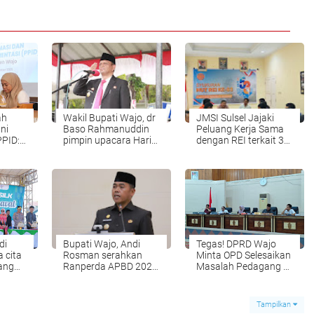
ah
Wakil Bupati Wajo, dr
JMSI Sulsel Jajaki
ni
Baso Rahmanuddin
Peluang Kerja Sama
PPID:
pimpin upacara Hari
dengan REI terkait 3
ransi
Pahlawan di
Juta Rumah Subsidi
Lapangan Kantor
k
Bupati Wajo
di
Bupati Wajo, Andi
Tegas! DPRD Wajo
 cita
Rosman serahkan
Minta OPD Selesaikan
ang
Ranperda APBD 2026
Masalah Pedagang di
rnaval
kepada DPRD Wajo
RTH Callaccu dalam 3
ian
melalui paripurna di
Hari
 Tempe
Gedung DPRD Wajo
Tampilkan