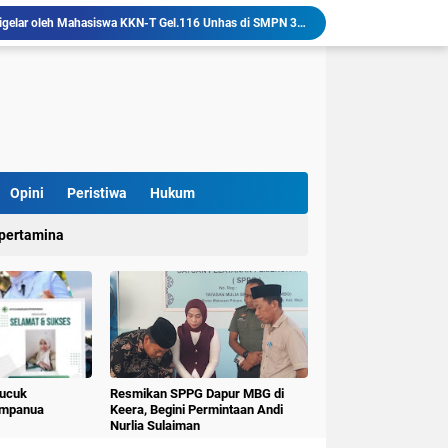
"English Is Fun" Sukses Digelar oleh Mahasiswa KKN-T Gel.116 Unhas di SMPN 3 Keera Desa Lalliseng
Pestisida Nabati dari Daun Pepaya Diperkenalkan di Desa Simpellu oleh Mahasiswa KKN-T Unhas Gel-116
Mahasiswa KKN Universitas Hasanuddin Tematik Literasi Gelombang 116 Latih Kreativitas Anak melalui Kegiatan Membuat Cerita Berbasis Buku Bacaan
Mahasiswa KKN-T Unhas Perluas Wawasan Siswa Lewat Program "Kunjungan Literasi" dan Pengenalan Perpustakaan Desa
Sulap Belajar Jadi Seru, KKN-T Unhas Gel.116 Kenalkan Literasi Digital dan Kolase di UPT SDN 112 Inpres Bontomanai
Mahasiswa KKNT Perubahan Iklim Unhas Gelar Pelatihan Pembuatan Kompos Takakura di Desa Kaloling
Mahasiswa KKNT Perubahan Iklim Unhas kembangkan "Rocket Stove" Ramah Lingkungan di Desa Kaloling
Mahasiswa KKN-T Literasi G-116 Unhas Ciptakan Filter Air Sederhana Berbasis Buku Bacaan di UPT SDN 112 Inpres Bontomanai
Opini
Peristiwa
Hukum
Mahasiswa KKNT Perubahan Iklim Unhas Gelar Penyuluhan Pemilahan Sampah dan Penggunaan "Rocket Stove" di Desa Kaloling
pertamina
Proker "English Is Fun" KKN-T Gel.116 Unhas di SDN 195 Lalliseng Sukses Membuat Pelajar Antusias Pelajari Bahasa Inggris
Pucuk
Resmikan SPPG Dapur MBG di
umpanua
Keera, Begini Permintaan Andi
Nurlia Sulaiman