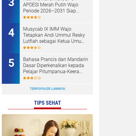
APDESI Merah Putih Wajo
Periode 2026–2031 Siap
Kawal Kemajuan Desa dan
Koperasi Merah Putih
Musycab IX IMM Wajo
Tetapkan Andi Ummul Resky
Lutfiah sebagai Ketua Umum
Terpilih
Bahasa Prancis dan Mandarin
Dasar Diperkenalkan kepada
Pelajar Pitumpanua-Keera
oleh Mahasiswa KKN Unhas
di Wajo
TERPOPULER LAINNYA
TIPS SEHAT