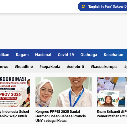
dikan
Ragam
Nasional
Covid-19
Olahraga
Kesehatan
news
headline
sepakbola
selebriti
kasus korupsi
 Indonesia Sulsel
Kongres PPPSI 2025 Daulat
Enam Srikandi di 
nlok Wajo untuk
Herman Dosen Bahasa Prancis
Pemerintahan Pit
UNY sebagai Ketua