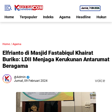
Jum'at
7•08•2026
Home
Terpopuler
Indeks
Agama
Headline
Hukum
Home
/
Agama
Elfrianto di Masjid Fastabiqul Khairat
Buriko: LDII Menjaga Kerukunan Antarumat
Beragama
Admin
voice
Jumat, 09 Februari 2024