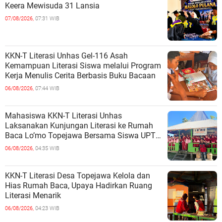
Keera Mewisuda 31 Lansia
07/08/2026,
07:31 WIB
KKN-T Literasi Unhas Gel-116 Asah
Kemampuan Literasi Siswa melalui Program
Kerja Menulis Cerita Berbasis Buku Bacaan
06/08/2026,
07:44 WIB
Mahasiswa KKN-T Literasi Unhas
Laksanakan Kunjungan Literasi ke Rumah
Baca Lo’mo Topejawa Bersama Siswa UPT
SDN 66 Kajang
06/08/2026,
04:35 WIB
KKN-T Literasi Desa Topejawa Kelola dan
Hias Rumah Baca, Upaya Hadirkan Ruang
Literasi Menarik
06/08/2026,
04:23 WIB