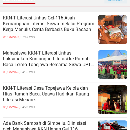
KKN-T Literasi Unhas Gel-116 Asah
Kemampuan Literasi Siswa melalui Program
Kerja Menulis Cerita Berbasis Buku Bacaan
06/08/2026,
07:44 WIB
Mahasiswa KKN-T Literasi Unhas
Laksanakan Kunjungan Literasi ke Rumah
Baca Lo’mo Topejawa Bersama Siswa UPT
SDN 66 Kajang
06/08/2026,
04:35 WIB
KKN-T Literasi Desa Topejawa Kelola dan
Hias Rumah Baca, Upaya Hadirkan Ruang
Literasi Menarik
06/08/2026,
04:23 WIB
Ada Bank Sampah di Simpellu, Diinisiasi
oleh Mahasiswa KKN Unhas Gel.116