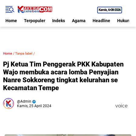
Kamis
6•08•2026
Home
Terpopuler
Indeks
Agama
Headline
Hukum
Home
/
Tanpa label
/
Pj Ketua Tim Penggerak PKK Kabupaten
Wajo membuka acara lomba Penyajian
Nanre Sokkoreng tingkat kelurahan se
Kecamatan Tempe
Admin
voice
Kamis, 25 April 2024