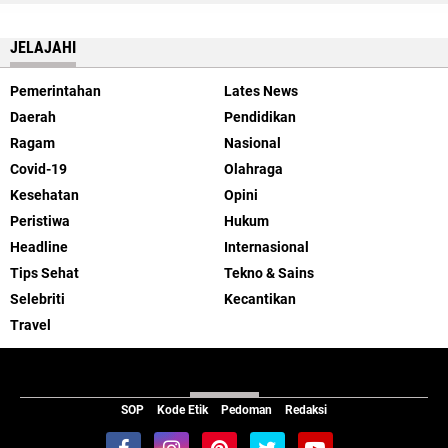
PEMBANGUNAN DI TANAH PAPUA
JELAJAHI
Pemerintahan
Lates News
Daerah
Pendidikan
Ragam
Nasional
Covid-19
Olahraga
Kesehatan
Opini
Peristiwa
Hukum
Headline
Internasional
Tips Sehat
Tekno & Sains
Selebriti
Kecantikan
Travel
ABOUT US
SOP
Kode Etik
Pedoman
Redaksi