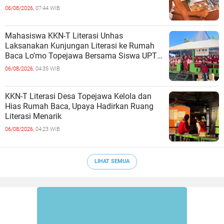
06/08/2026,
07:44 WIB
Mahasiswa KKN-T Literasi Unhas
Laksanakan Kunjungan Literasi ke Rumah
Baca Lo’mo Topejawa Bersama Siswa UPT
SDN 66 Kajang
06/08/2026,
04:35 WIB
KKN-T Literasi Desa Topejawa Kelola dan
Hias Rumah Baca, Upaya Hadirkan Ruang
Literasi Menarik
06/08/2026,
04:23 WIB
LIHAT SEMUA