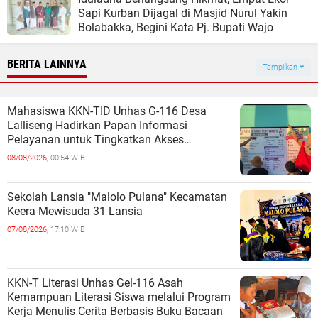
Sapi Kurban Dijagal di Masjid Nurul Yakin
Bolabakka, Begini Kata Pj. Bupati Wajo
BERITA LAINNYA
Tampilkan
Mahasiswa KKN-TID Unhas G-116 Desa
Lalliseng Hadirkan Papan Informasi
Pelayanan untuk Tingkatkan Akses
Informasi Masyarakat
08/08/2026,
00:54 WIB
Sekolah Lansia "Malolo Pulana" Kecamatan
Keera Mewisuda 31 Lansia
07/08/2026,
17:10 WIB
KKN-T Literasi Unhas Gel-116 Asah
Kemampuan Literasi Siswa melalui Program
Kerja Menulis Cerita Berbasis Buku Bacaan