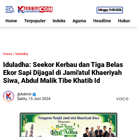
Minggu
9•08•2026
Home
Terpopuler
Indeks
Agama
Headline
Hukum
Home
/
Iduladha
Iduladha: Seekor Kerbau dan Tiga Belas
Ekor Sapi Dijagal di Jami'atul Khaeriyah
Siwa, Abdul Malik Tibe Khatib Id
Admin
voice
Sabtu, 15 Juni 2024