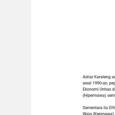
Ashar Karateng 
awal 1990-an, peg
Ekonomi Unhas da
(Hipermawa) sem
Sementara itu El
Wajo (Kepmawa) Y