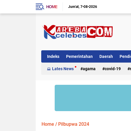
HOME
Jum'at
7•08•2026
Indeks
Pemerintahan
Daerah
Pendi
Internasional
Lates News
Kriminal
agama
covid-19
Home
/
Pilbupwa 2024