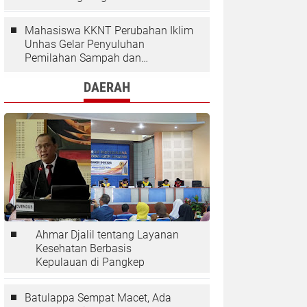
Kaloling
Mahasiswa KKNT Perubahan Iklim
Unhas Gelar Penyuluhan
Pemilahan Sampah dan
Penggunaan "Rocket Stove" di
Desa Kaloling
DAERAH
Ahmar Djalil tentang Layanan
Kesehatan Berbasis
Kepulauan di Pangkep
Batulappa Sempat Macet, Ada