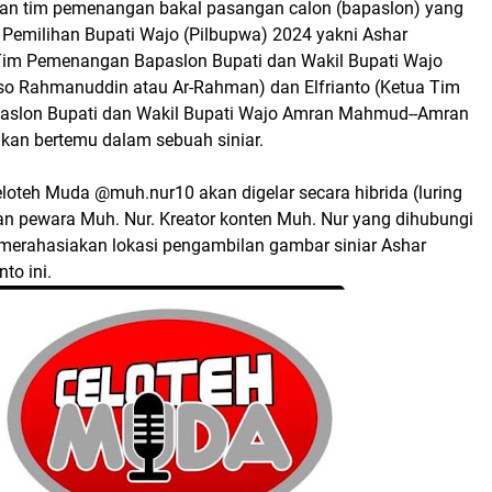
an tim pemenangan bakal pasangan calon (bapaslon) yang
i Pemilihan Bupati Wajo (Pilbupwa) 2024 yakni Ashar
Tim Pemenangan Bapaslon Bupati dan Wakil Bupati Wajo
o Rahmanuddin atau Ar-Rahman) dan Elfrianto (Ketua Tim
slon Bupati dan Wakil Bupati Wajo Amran Mahmud--Amran
an bertemu dalam sebuah siniar.
Celoteh Muda @muh.nur10 akan digelar secara hibrida (luring
an pewara Muh. Nur. Kreator konten Muh. Nur yang dihubungi
merahasiakan lokasi pengambilan gambar siniar Ashar
nto ini.