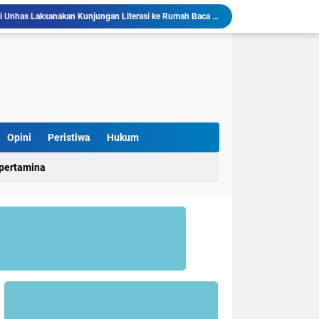
Mahasiswa KKN-T Literasi Unhas Laksanakan Kunjungan Literasi ke Rumah Baca Lo’mo Topejawa Bersama Siswa UPT SDN 66 Kajang
KKN-T Literasi Desa Topejawa Kelola dan Hias Rumah Baca, Upaya Hadirkan Ruang Literasi Menarik
llu, Diinisiasi oleh Mahasiswa KKN Unhas Gel.116
Mahasiswa KKN-T Unhas Gelombang 116 di Desa Simpellu Kembangkan Semprot Antinyamuk Alami
Pestisida Nabati dari Daun Pepaya Diperkenalkan di Desa Simpellu oleh Mahasiswa KKN-T Unhas Gel-116
Mahasiswa KKN Universitas Hasanuddin Tematik Literasi Gelombang 116 Latih Kreativitas Anak melalui Kegiatan Membuat Cerita Berbasis Buku Bacaan
Mahasiswa KKN-T Unhas Perluas Wawasan Siswa Lewat Program "Kunjungan Literasi" dan Pengenalan Perpustakaan Desa
Sulap Belajar Jadi Seru, KKN-T Unhas Gel.116 Kenalkan Literasi Digital dan Kolase di UPT SDN 112 Inpres Bontomanai
Opini
Peristiwa
Hukum
Pulana" Kecamatan Keera Mewisuda 31 Lansia
KKN-T Literasi Unhas Gel-116 Asah Kemampuan Literasi Siswa melalui Program Kerja Menulis Cerita Berbasis Buku Bacaan
pertamina