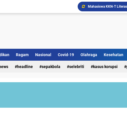
Ada Bank Sampah di Simpe
dikan
Ragam
Nasional
Covid-19
Olahraga
Kesehatan
Sekolah Lansia "Malolo 
news
headline
sepakbola
selebriti
kasus korupsi