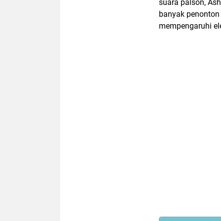
suara palson, As
banyak penonton 
mempengaruhi elek