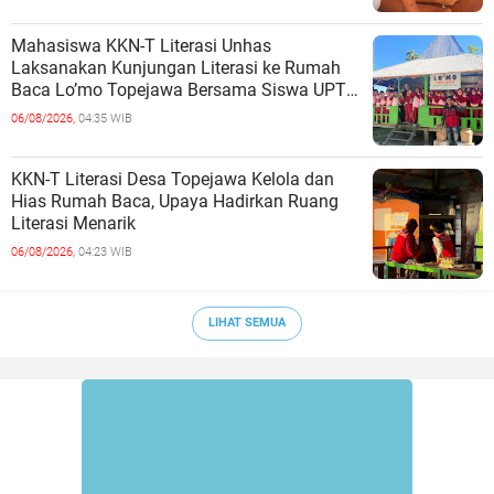
Mahasiswa KKN-T Literasi Unhas
Laksanakan Kunjungan Literasi ke Rumah
Baca Lo’mo Topejawa Bersama Siswa UPT
SDN 66 Kajang
06/08/2026,
04:35 WIB
KKN-T Literasi Desa Topejawa Kelola dan
Hias Rumah Baca, Upaya Hadirkan Ruang
Literasi Menarik
06/08/2026,
04:23 WIB
LIHAT SEMUA