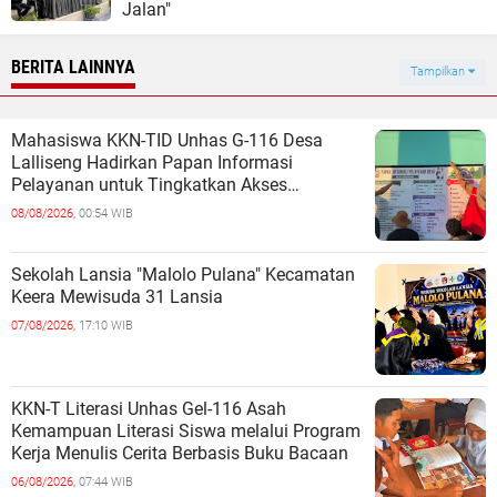
Jalan"
BERITA LAINNYA
Tampilkan
Mahasiswa KKN-TID Unhas G-116 Desa
Lalliseng Hadirkan Papan Informasi
Pelayanan untuk Tingkatkan Akses
Informasi Masyarakat
08/08/2026,
00:54 WIB
Sekolah Lansia "Malolo Pulana" Kecamatan
Keera Mewisuda 31 Lansia
07/08/2026,
17:10 WIB
KKN-T Literasi Unhas Gel-116 Asah
Kemampuan Literasi Siswa melalui Program
Kerja Menulis Cerita Berbasis Buku Bacaan
06/08/2026,
07:44 WIB