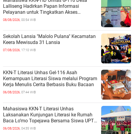
Mahasiswa KKN-TID Unhas G-116 Desa
Lalliseng Hadirkan Papan Informasi
Pelayanan untuk Tingkatkan Akses
Informasi Masyarakat
08/08/2026,
00:54 WIB
Sekolah Lansia "Malolo Pulana" Kecamatan
Keera Mewisuda 31 Lansia
07/08/2026,
17:10 WIB
KKN-T Literasi Unhas Gel-116 Asah
Kemampuan Literasi Siswa melalui Program
Kerja Menulis Cerita Berbasis Buku Bacaan
06/08/2026,
07:44 WIB
Mahasiswa KKN-T Literasi Unhas
Laksanakan Kunjungan Literasi ke Rumah
Baca Lo’mo Topejawa Bersama Siswa UPT
SDN 66 Kajang
06/08/2026,
04:35 WIB