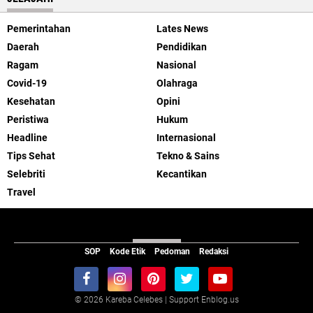
Pemerintahan
Lates News
Daerah
Pendidikan
Ragam
Nasional
Covid-19
Olahraga
Kesehatan
Opini
Peristiwa
Hukum
Headline
Internasional
Tips Sehat
Tekno & Sains
Selebriti
Kecantikan
Travel
ABOUT US
SOP
Kode Etik
Pedoman
Redaksi
©
2026 Kareba Celebes | Support Enblog.us