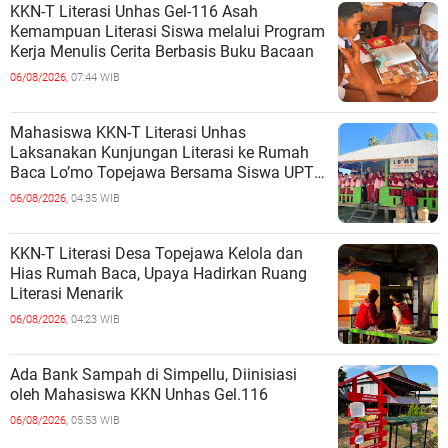
KKN-T Literasi Unhas Gel-116 Asah
Kemampuan Literasi Siswa melalui Program
Kerja Menulis Cerita Berbasis Buku Bacaan
06/08/2026,
07:44 WIB
Mahasiswa KKN-T Literasi Unhas
Laksanakan Kunjungan Literasi ke Rumah
Baca Lo’mo Topejawa Bersama Siswa UPT
SDN 66 Kajang
06/08/2026,
04:35 WIB
KKN-T Literasi Desa Topejawa Kelola dan
Hias Rumah Baca, Upaya Hadirkan Ruang
Literasi Menarik
06/08/2026,
04:23 WIB
Ada Bank Sampah di Simpellu, Diinisiasi
oleh Mahasiswa KKN Unhas Gel.116
06/08/2026,
05:53 WIB