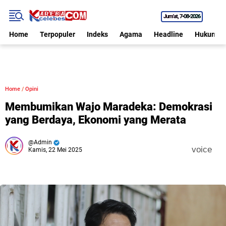
Jum'at
7•08•2026
Home
Terpopuler
Indeks
Agama
Headline
Hukum
Home
/
Opini
Membumikan Wajo Maradeka: Demokrasi
yang Berdaya, Ekonomi yang Merata
Admin
voice
Kamis, 22 Mei 2025