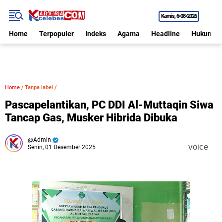
Kamis
6•08•2026
Home
Terpopuler
Indeks
Agama
Headline
Hukum
Home
/
Tanpa label
/
Pascapelantikan, PC DDI Al-Muttaqin Siwa
Tancap Gas, Musker Hibrida Dibuka
Admin
voice
Senin, 01 Desember 2025