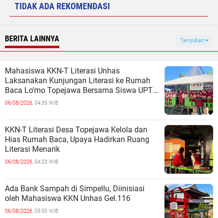
TIDAK ADA REKOMENDASI
BERITA LAINNYA
Tampilkan
Mahasiswa KKN-T Literasi Unhas
Laksanakan Kunjungan Literasi ke Rumah
Baca Lo’mo Topejawa Bersama Siswa UPT
SDN 66 Kajang
06/08/2026,
04:35 WIB
KKN-T Literasi Desa Topejawa Kelola dan
Hias Rumah Baca, Upaya Hadirkan Ruang
Literasi Menarik
06/08/2026,
04:23 WIB
Ada Bank Sampah di Simpellu, Diinisiasi
oleh Mahasiswa KKN Unhas Gel.116
06/08/2026,
05:53 WIB