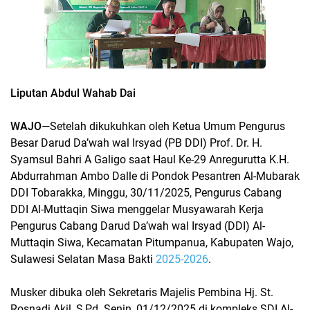
Liputan Abdul Wahab Dai
WAJO
—Setelah dikukuhkan oleh Ketua Umum Pengurus
Besar Darud Da’wah wal Irsyad (PB DDI) Prof. Dr. H.
Syamsul Bahri A Galigo saat Haul Ke-29 Anregurutta K.H.
Abdurrahman Ambo Dalle di Pondok Pesantren Al-Mubarak
DDI Tobarakka, Minggu, 30/11/2025, Pengurus Cabang
DDI Al-Muttaqin Siwa menggelar Musyawarah Kerja
Pengurus Cabang Darud Da’wah wal Irsyad (DDI) Al-
Muttaqin Siwa, Kecamatan Pitumpanua, Kabupaten Wajo,
Sulawesi Selatan Masa Bakti
2025-2026
.
Musker dibuka oleh Sekretaris Majelis Pembina Hj. St.
Rosnadi Akil, S,Pd. Senin, 01/12/2025 di kompleks SDI Al-