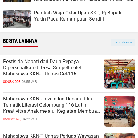
Pemkab Wajo Gelar Ujian SKD, Pj Bupati :
Yakin Pada Kemampuan Sendiri
BERITA LAINNYA
Tampilkan
Pestisida Nabati dari Daun Pepaya
Diperkenalkan di Desa Simpellu oleh
Mahasiswa KKN-T Unhas Gel-116
05/08/2026,
06:55 WIB
Mahasiswa KKN Universitas Hasanuddin
Tematik Literasi Gelombang 116 Latih
Kreativitas Anak melalui Kegiatan Membuat
Cerita Berbasis Buku Bacaan
05/08/2026,
04:22 WIB
Mahasiswa KKN-T Unhas Perluas Wawasan